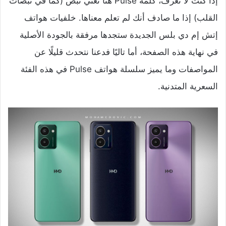
إذا كنت لا تعرف، كلمة Pulse هنا تعني نبض (كما في نبضات
القلب) إذا ما صادف أنك لم تعلم معناها. خلفيات هواتف
إتش إم دي بلس الجديدة ستجدها مرفقة بالجودة الأصلية
في نهاية هذه الصفحة، أما تاليًا فدعنا نتحدث قليلًا عن
المواصفات وما يميز سلسلة هواتف Pulse في هذه الفئة
السعرية المتدنية.