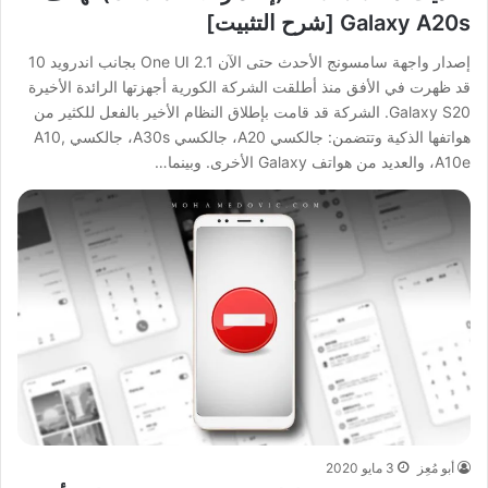
Galaxy A20s [شرح التثبيت]
إصدار واجهة سامسونج الأحدث حتى الآن One UI 2.1 بجانب اندرويد 10
قد ظهرت في الأفق منذ أطلقت الشركة الكورية أجهزتها الرائدة الأخيرة
Galaxy S20. الشركة قد قامت بإطلاق النظام الأخير بالفعل للكثير من
هواتفها الذكية وتتضمن: جالكسي A20، جالكسي A30s، جالكسي A10,
A10e، والعديد من هواتف Galaxy الأخرى. وبينما…
أبو مُعِز
3 مايو 2020