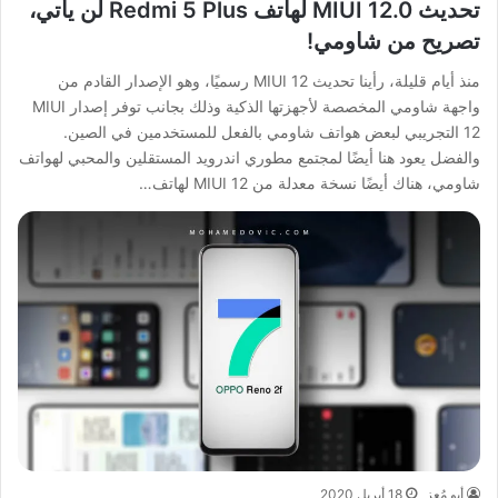
تحديث MIUI 12.0 لهاتف Redmi 5 Plus لن يأتي،
تصريح من شاومي!
منذ أيام قليلة، رأينا تحديث MIUI 12 رسميًا، وهو الإصدار القادم من
واجهة شاومي المخصصة لأجهزتها الذكية وذلك بجانب توفر إصدار MIUI
12 التجريبي لبعض هواتف شاومي بالفعل للمستخدمين في الصين.
والفضل يعود هنا أيضًا لمجتمع مطوري اندرويد المستقلين والمحبي لهواتف
شاومي، هناك أيضًا نسخة معدلة من MIUI 12 لهاتف…
أبو مُعِز
18 أبريل 2020