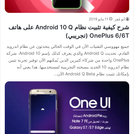
أبو مُعِز
11 مايو 2019
شرح كيفية تثبيت نظام Android 10 Q على هاتف
OnePlus 6/6T (تجريبي)
جميع مهووسي التقنيات الآن في الوقت الحالي يتحدثون عن نظام اندرويد
القادم، تحديث Android Q والذي يعرف كذلك بإسم Android 10. شركة
OnePlus واحدة من شركاء كثيرين الذين يُمكنهم الآن توفير تجربة تثبين
نظام اندرويد 10 الجديد بنسخته التجريبية لمستخدميها. هذا يعني أنه
بإمكانك تثبيت نظام Android Q Beta الآن…