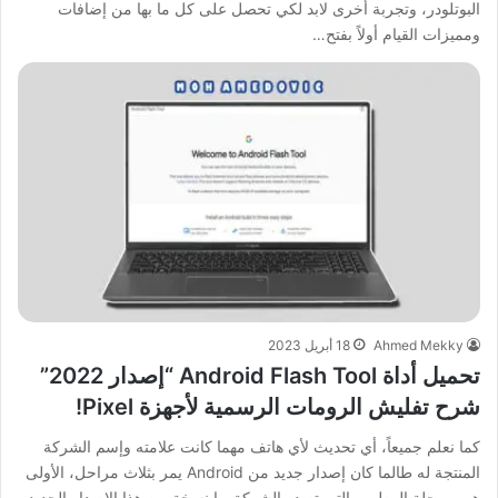
البوتلودر، وتجربة أخرى لابد لكي تحصل على كل ما بها من إضافات
ومميزات القيام أولاً بفتح…
Ahmed Mekky
18 أبريل 2023
تحميل أداة Android Flash Tool “إصدار 2022”
شرح تفليش الرومات الرسمية لأجهزة Pixel!
كما نعلم جميعاً، أي تحديث لأي هاتف مهما كانت علامته وإسم الشركة
المنتجة له طالما كان إصدار جديد من Android يمر بثلاث مراحل، الأولى
هي مرحلة المطور والتي تصدر الشركة بها نسخة من هذا الإصدار الجديد