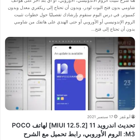
هنا شرح تثبيت الروم الأندونيسي، الأوروبي، أو أي بلد آخر على هواتف
شاومي بدون فتح البوت لودر، وبدون أن تحتاج إلى ريكفري معدل وبدون
كمبيوتر. في درس اليوم سنقوم بإرشادك تفصيليًا حول خطوات تثبيت
الروم الإندونيسي أو الأوروبي أو حتى الهندي على هاتفك من شاومي
بدون أن تحتاج إلى فتح…
أبو مُعِز
17 سبتمبر 2021
تحديث اندرويد 11 [MIUI 12.5.2] لهاتف POCO
M3: الروم الأوروبي، رابط تحميل مع الشرح