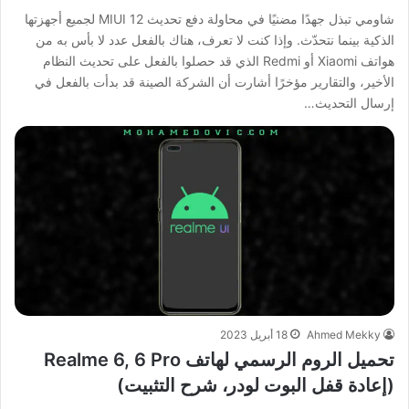
شاومي تبذل جهدًا مضنيًا في محاولة دفع تحديث MIUI 12 لجميع أجهزتها
الذكية بينما نتحدّث. وإذا كنت لا تعرف، هناك بالفعل عدد لا بأس به من
هواتف Xiaomi أو Redmi الذي قد حصلوا بالفعل على تحديث النظام
الأخير، والتقارير مؤخرًا أشارت أن الشركة الصينة قد بدأت بالفعل في
إرسال التحديث…
Ahmed Mekky
18 أبريل 2023
تحميل الروم الرسمي لهاتف Realme 6, 6 Pro
(إعادة قفل البوت لودر، شرح التثبيت)