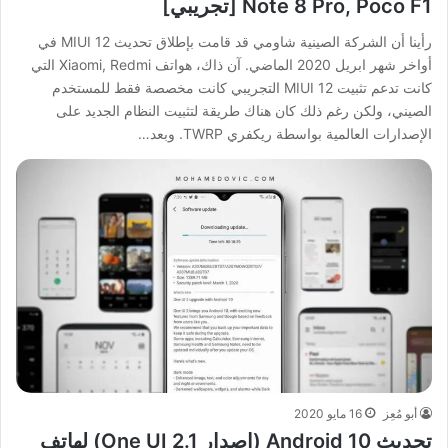
Note 8 Pro, Poco F1 [تجريبي]
رأينا أن الشركة الصينية شاومي قد قامت بإطلاق تحديث MIUI 12 في
أواخر شهر ابريل 2020 الماضي. آن ذاك، هواتف Xiaomi, Redmi التي
كانت تدعم تثبيت MIUI 12 التجريبي كانت مخصصة فقط للمستخدم
الصيني، ولكن رغم ذلك كان هناك طريقة لتثبيت النظام الجديد على
الإصدارات العالمية بواسطة ريكفري TWRP. وبعد…
أبو مُعِز
16 مايو 2020
تحديث Android 10 (إصدار One UI 2.1) لهاتف