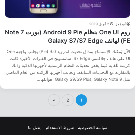
أبو مُعِز
2 أبريل 2019
روم One UI بنظام Android 9 Pie (بورت Note 7
FE) لهاتف Galaxy S7/S7 Edge
الآن يُمكنك الإستمتاع بمذاق تحديث اندرويد 9.0 (Pie) بجانب واجهة One
UI على هاتف جلاكسي S7 Edge. سامسونج في الفترات الأخيرة كانت
كريمة للغاية فيما يخص تحديثات النظام الرسمية لأجهزتها الذكية وذلك
بالمقارنة مع التحديثات السابقة. وبجانب أجهزتها الرائدة من العام الماضي
مثل Galaxy S9/S9 Plus, Galaxy Note 9، هواتفها…
»
2
1
سياسة الخصوصية
شروط الاستخدام
إتصل بنا