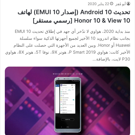
أبو مُعِز
22 يناير 2020
تحديث Android 10 (إصدار EMUI 10) لهاتف
Honor 10 & View 10 [رسمي مستقر]
منذ بداية 2020، هواوي لا تدّخر أي جهد في إطلاق تحديث EMUI 10
بجانب نظام اندرويد 10 الأخير لجميع أجهزتها الذكية سواء سلسلة
Huawei أو Honor. وبين العديد من الأجهزة التي حصلت على النظام
الأخير كانت: هواوي P Smart 2019، هونر 9X، نوفا 5T، هونر 8X، هواوي
P30 لايت، بالإضافة…