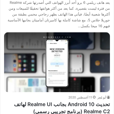
يعد هاتف ريلمي 6 برو أحد أبرز الهواتف التي أصدرتها شركة Realme
من فترة ليست بقصيرة، كما يعد من أكثر هواتفها تحقيقًا للمبيعات ومن
أكثرها شعبية أيضًا، فيأتي هذا الهاتف بظهر زجاجي محمي بطبقة من
جوريلا جلاس 5، مع شاشة كاملة بها كاميرتان أماميتان بجانبها الأساسية
فيهم 16 ميجا بكسل…
أبو مُعِز
11 أغسطس 2020
تحديث Android 10 بجانب Realme UI لهاتف
Realme C2 (برنامج تجريبي رسمي)