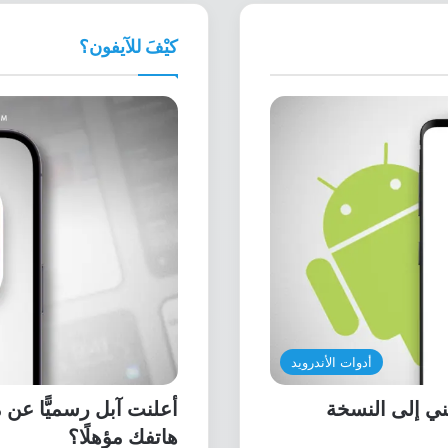
كيْفَ للآيفون؟
أدوات الأندرويد
هاتف OnePlus 15 الصيني إلى النسخة
هاتفك مؤهلًا؟