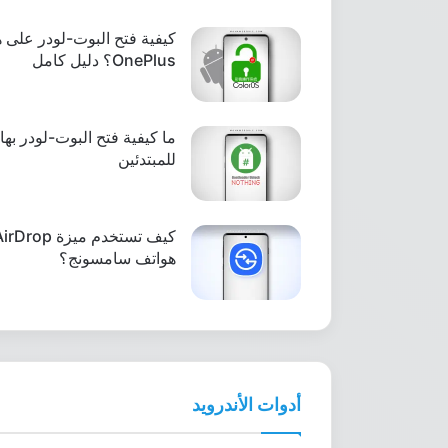
OnePlus؟ دليل كامل
للمبتدئين
هواتف سامسونج؟
أدوات الأندرويد