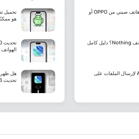
كيفية فتح البوت-لودر على هاتف صيني من OPPO أو
هو ممكنً
ما كيفية فتح البوت-لودر بهاتف Nothing؟ دليل كامل
الهواتف 
كيف تستخدم ميزة AirDrop لإرسال الملفات على
تحديث iOS 26؟ هنا الحل