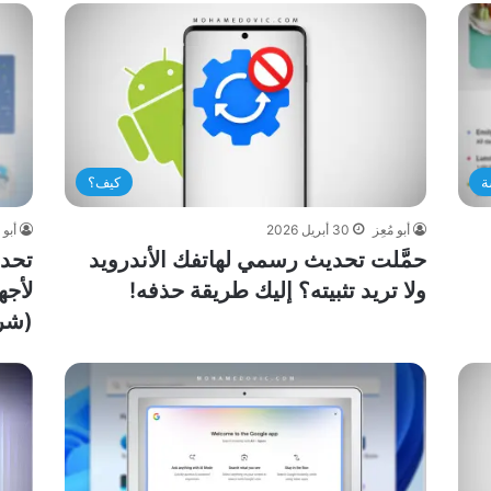
ة
كيف؟
أبو مُعِز
30 أبريل 2026
أبو 
حمَّلت تحديث رسمي لهاتفك الأندرويد
ولا تريد تثبيته؟ إليك طريقة حذفه!
(شر