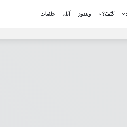
كَيْفَ؟
ويندوز
آبل
خلفيات