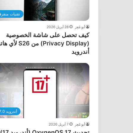
تقنيات متفرق
أبو مُعِز
28 أبريل 2026
كيف تحصل على شاشة الخصوصية
(Privacy Display) من S26 ل
أندرويد
أندرويد 17.0
أبو مُعِز
7 أبريل 2026
تحديث OxygenOS 17 (أندرويد 17)