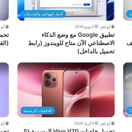
ة
أخبار الهواتف والتحديثات
أبو مُعِز
3 يونيو 2026
أبو 
تطبيق Google مع وضع الذكاء
أي هاتف
الاصطناعي الآن متاح للويندوز (رابط
(القابل ل
تحميل بالداخل)
الخلفيات الرسمية
أبو مُعِز
6 أبريل 2026
أبو 
تحميل خلفيات Vivo V70 الرسمية (5