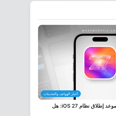
أخبار الهواتف والتحديثات
أعلنت آبل رسميًّا عن موعد إطلاق نظام iOS 27: هل