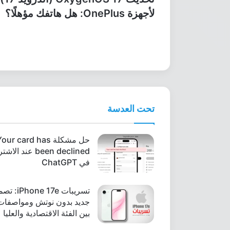
لأجهزة OnePlus: هل هاتفك مؤهلًا؟
تحت العدسة
حل مشكلة our card has
been declined عند الا
في ChatGPT
تسريبات Phone 17e
جديد بدون نوتش ومواصفات
بين الفئة الاقتصادية والعليا