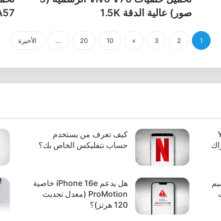
صور) عالية الدقة 1.5K
& A57 (أربع خلفيا
1
2
3
»
10
20
...
الأخيرة
Y
كيف تعرف من يستخدم
شتراك
حساب نتفليكس الخاص بك؟
i: تصميم
هل يدعم iPhone 16e خاصية
ProMotion (معدل تحديث
120 هرتز)؟