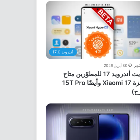
أندرويد 17.0
مُعِز
30 أبريل 2026
تحديث أندرويد 17 للمطوّرين متاح
لأجهزة Xiaomi 17 وأيضًا 15T Pro
ح)