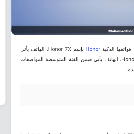
واتفها الذكية
Honor
بإسم Honor 7X. الهاتف يأتي
خليفة للإصدار السابق بالعام الماضي Honor 6X. الهاتف يأتي ضمن الفئة المتوسطة المواصفات
دة.