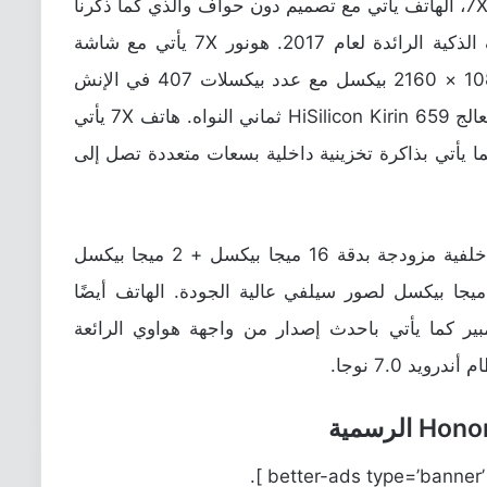
بالحديث عن مواصفات هاتف هواوي هونور 7X، الهاتف يأتي مع تصميم دون حواف والذي كما ذكرنا
من قبل إتجاه عام تتجه له معظم الهواتف الذكية الرائدة لعام 2017. هونور 7X يأتي مع شاشة
بقياس 5.93 إنش بدقة Full HD وأبعاد 1080 × 2160 بيكسل مع عدد بيكسلات 407 في الإنش
الواحد. كما يحتوي هاتف Honor 7X على معالج HiSilicon Kirin 659 ثماني النواه. هاتف 7X يأتي
رام بسعة 4 جيجابايت كما يأتي بذاكرة تخزينية داخلية بسعات متعددة تصل إلى
هاتف هواوي هونور الجديد يأتي مع كاميرا خلفية مزودجة بدقة 16 ميجا بيكسل + 2 ميجا بيكسل
عدسة الثانية، كما ياتي بكاميرا أمامية 8 ميجا بيكسل لصور سيلفي عالية الجودة. الهاتف أيضًا
رية بسعة 3340 ميللي أمبير كما يأتي باحدث إصدار من واجهة هواوي الرائعة