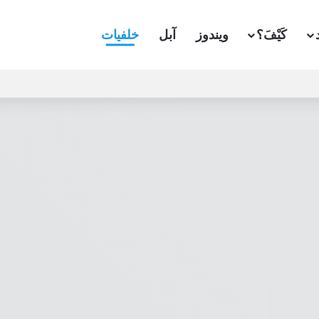
كَيْفَ؟
ويندوز
آبل
خلفيات