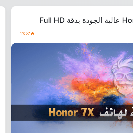
1٬007