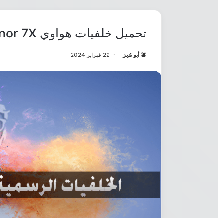
تحميل خلفيات هواوي Honor 7X عالية الجودة بدقة Full HD
أبو مُعِز
22 فبراير 2024