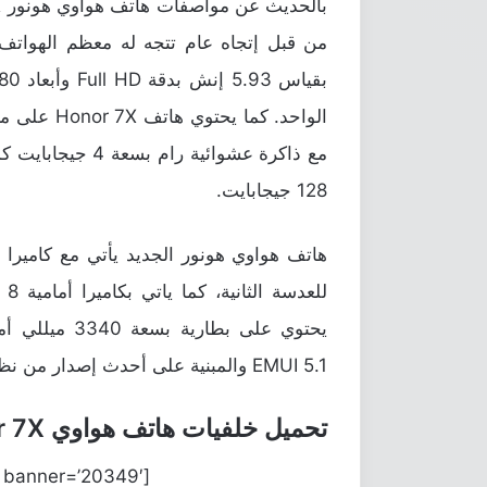
مع ذاكرة عشوائية 
128 جيجابايت.
لل
يحتوي على بطا
EMUI 5.1 والمبنية على أحدث إصدار من نظام أندرويد 7.0 نوجا.
تحميل خلفيات هاتف هواوي Honor 7X الرسمية
[better-ads type=’banner’ banner=’20349′ ].