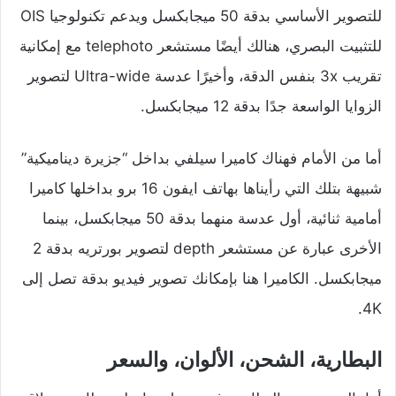
للتصوير الأساسي بدقة 50 ميجابكسل ويدعم تكنولوجيا OIS
للتثبيت البصري، هنالك أيضًا مستشعر telephoto مع إمكانية
تقريب 3x بنفس الدقة، وأخيرًا عدسة Ultra-wide لتصوير
الزوايا الواسعة جدًا بدقة 12 ميجابكسل.
أما من الأمام فهناك كاميرا سيلفي بداخل “جزيرة ديناميكية”
شبيهة بتلك التي رأيناها بهاتف ايفون 16 برو بداخلها كاميرا
أمامية ثنائية، أول عدسة منهما بدقة 50 ميجابكسل، بينما
الأخرى عبارة عن مستشعر depth لتصوير بورتريه بدقة 2
ميجابكسل. الكاميرا هنا بإمكانك تصوير فيديو بدقة تصل إلى
4K.
البطارية، الشحن، الألوان، والسعر