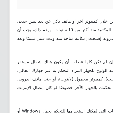
ن خلال كمبيوتر آخر او هاتف ذكي عن بعد ليس جديد.
ومثل هذه الأشياء كانت متاحة على الأجهزة المكتبية منذ أكثر من 10 سنوات. ورغم ذلك، يجب أن
ندرويد إصبحت إمكانية متاحة منذ وقت قليل نسبيًا وبعد
ن لم تكن كلها تتطلب أن يكون هناك إتصال مستقر
ية الولوج للجهاز المراد التحكم به عبر جهازك الحالي.
لت)، كمبيوتر محمول (لابتوب)، أو حتى هاتف اندرويد.
تحكمك بالجهاز الآخر خصوصًا لو كان إتصال الإنترنت
تطبيق AnyDesk هو واحد من تلك التطبيقات التي يُمكنك استخدامها للتحكم بجهاز Windows أو