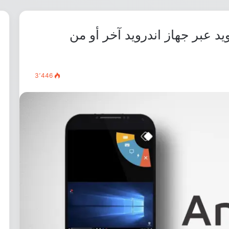
د عبر جهاز اندرويد آخر أو من
3٬446