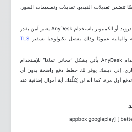
ًا تتضمن تعديلات الفيديو، تعديلات وتصميمات الصور،
آمن: عملية التحكم عن بُعد بجهازك الاندرويد أو الكمبيوتر باستخدام AnyDesk يعتبر آمن بقدر
ية والمالية عمومًا وذلك بفضل تكنولوجيا تشفير
TLS
عادل ومجاني: التحكم عن بُعد باستخدام AnyDesk يأتي بشكل “مجاني تمامًا” للإستخدام
تجاري، إني ديسك يوفر لك خطط دفع واضحة بدون أي
فع أول مرة، كما أنه لن يُكلِّفك أية أموال إضافية عند
[better-ads type=’banner’ banner=’20349′ ] [appbox googleplay