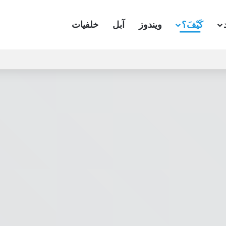
كَيْفَ؟
ويندوز
آبل
خلفيات