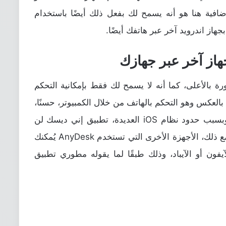
الإضافية هنا هو أنه يسمح لك بفعل ذلك أيضًا باستخدام
بجهاز اندرويد آخر عبر هاتفك أيضًا.
رة بالأعلى، كما أنه لا يسمح لك فقط بإمكانية التحكم
بالعكس وهو التحكم بالهاتف من خلال الكمبيوتر، حسنًا،
يُمكنك ذلك طالما هاتفك بنظام الاندرويد. وبسبب حدود نظام iOS العديدة، تطبيق إني ديسك لن
يُمكِّنك من التحكم بأي أجهزة بنظام iOS. ومع ذلك، الأجهزة الأخرى التي تستخدم AnyDesk يُمكنك
باستخدام أي جهاز iOS مثل الآيفون أو الآيباد، وذلك طبقًا لما يقوله مطوري تطبيق