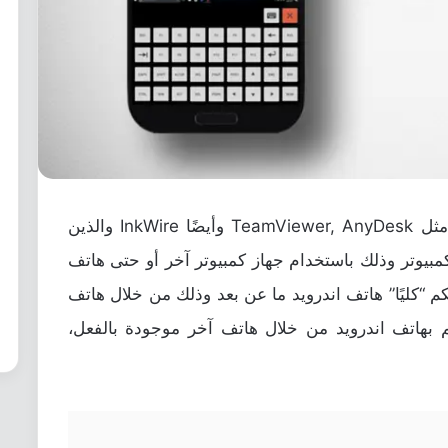
على الأرجح أنك معتاد على عِدة تطبيقات مثل TeamViewer, AnyDesk وأيضًا InkWire والذين
كمبيوتر وذلك باستخدام جهاز كمبيوتر آخر أو حتى هاتف
كم “كليًا” هاتف اندرويد ما عن بعد وذلك من خلال هاتف
كم بهاتف اندرويد من خلال هاتف آخر موجودة بالفعل،