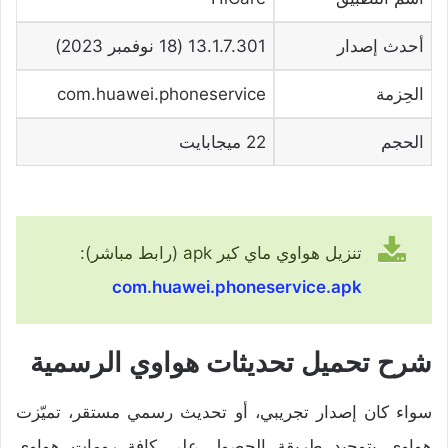
أحدث إصدار
13.1.7.301 (18 نوفمبر 2023)
الحِزمة
com.huawei.phoneservice
الحجم
22 ميجابايت
تنزيل هواوي ماي كير apk (رابط مباشر):
com.huawei.phoneservice.apk
شرح تحميل تحديثات هواوي الرسمية
سواء كان إصدار تجريبي، أو تحديث رسمي مستقر، تميّزت
هواوي بتوحيد طريقة الحصول على كافة رومات هواوي