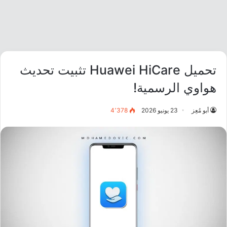
تحميل Huawei HiCare تثبيت تحديث
هواوي الرسمية!
أبو مُعِز
23 يونيو 2026
4٬378