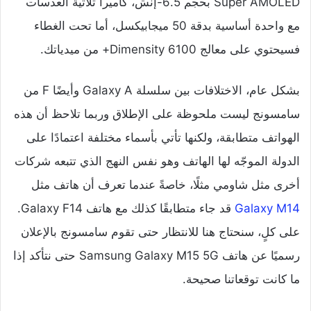
Super AMOLED بحجم 6.5-إنش، كاميرا ثلاثية العدسات
مع واحدة أساسية بدقة 50 ميجابيكسل، أما تحت الغطاء
فسيحتوي على معالج Dimensity 6100+ من ميدياتك.
بشكل عام، الاختلافات بين سلسلة Galaxy A وأيضًا F من
سامسونج ليست ملحوظة على الإطلاق وربما تلاحظ أن هذه
الهواتف متطابقة، ولكنها تأتي بأسماء مختلفة اعتمادًا على
الدولة الموجّه لها الهاتف وهو نفس النهج الذي تتبعه شركات
أخرى مثل شاومي مثلًا، خاصةً عندما تعرف أن هاتف مثل
Galaxy M14
قد جاء متطابقًا كذلك مع هاتف Galaxy F14.
على كلٍ، سنحتاج هنا للانتظار حتى تقوم سامسونج بالإعلان
رسميًا عن هاتف Samsung Galaxy M15 5G حتى نتأكد إذا
ما كانت توقعاتنا صحيحة.