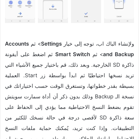
ولإنشاء الباك اب، توجه إلى خيار
Settings
> ثم
Accounts
and Backup
> ثم
Smart Switch
ثم اضغط على أيقونة
ذاكرة SD الخارجية. وبعد ذلك، قم باختيار جميع الأشياء التي
تريد نسخها احتياطيًا ثم ابدأ بواسطة زر Start. العملية
بسيطة بقدر خطواتها، وتستغرق الوقت حسب اختياراتك في
نسخة الـ Backup وذلك بدون ذكر أن أداة سمارت سويتش
تقوم بضغط النسخ الاحتياطية مما يؤدي إلى الحفاظ على
سعة ذاكرة SD لأقصى درجة في حالة نسخك للكثير من
التطبيقات. وإذا كنت تريد، يُمكنك حماية ملفات النسخ
الاحتياطي لهاتفك الجلاكسي بواسطة رمز مرور بحيث لن