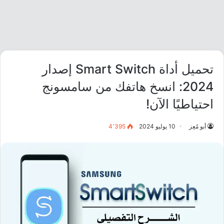
تحميل أداة Smart Switch إصدار
2024: انسخ هاتفك من سامسونج
احتياطيًا الآن!
أبو مُعِز
10 يوليو 2024
4٬395