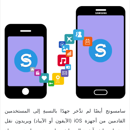
سامسونج أيضًا لم تدَّخر جهدًا بالنسبةِ إلى المستخدمين
القادمين من أجهزة iOS (الآيفون أو الآيباد) ويريدون نقل