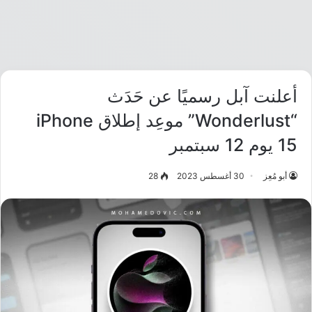
أعلنت آبل رسميًا عن حَدَث
“Wonderlust” موعِد إطلاق iPhone
15 يوم 12 سبتمبر
أبو مُعِز
30 أغسطس 2023
28