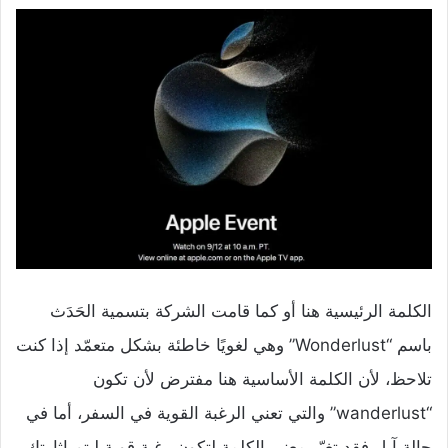
الكلمة الرئيسية هنا أو كما قامت الشركة بتسمية الحَدَث
باسم “Wonderlust” وهي لغويًا خاطئة بشكل متعمّد إذا كنت
تلاحظ، لأن الكلمة الأساسية هنا مفترض لأن تكون
“wanderlust” والتي تعني الرغبة القوية في السفر، أما في
حالة آبل فقد تغيّر معنى الكلمة لتكون رغبة قوية ليتم إثارتك