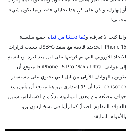
أو إبهارك، ولكن على كلٍ هذا تحليلي فقط ربما يكون شيء
مختلف!
وإذا كنت لا تعرف، و
كما تحدثنا من قبل
، جميع سلسلة
iPhone 15 الجديدة قادمة مع منفذ USB-C بسبب قرارات
الاتحاد الأوروبي التي تم فرضها على آبل منذ فترة، وبالنسبةِ
إلى هواتف iPhone 15 Pro Max / Ultra فالمتوقع أن
يكونون الهواتف الأولى من آبل التي تحتوي على مستشعر
periscope. كما أن كلا إصداري برو هنا متوقع أن يأتون مع
حواف مصنّعة من معدن التيتانيوم بدلًا من الاستانلس ستيل
(الفولاذ المقاوم للصدأ) كما رأينا في نسخ ايفون برو
بالأعوام السابقة.