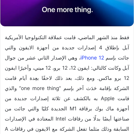
فقط منذ الشهر الماضي، قامت عملاقة التكنولوجيا الأمريكية
آبل بإطلاق 4 إصدارات جديدة من أجهزة الايفون والتي
جائت بإسم
iPhone 12
، وهي الإصدار الثاني عشر من جوال
آبل وكانت كالتالي: ايفون 12، 12 برو، 12 ميني، وأخيرًا ايفون
12 برو ماكس. ومع ذلك، بعد ذلك لاحقًا بعِدة أيام قامت
الشركة بإقامة حَدَث آخر بإسم “one more thing” والذي
قامت Apple به بالكشف عن ثلاثة إصدارات جديدة من
أجهزة ماك بوك برقاقة M1 الجديدة كليًا والتي جائت من
صناعتها أيضًا بدلًا من رقاقات Intel المعتادة في الإصدارات
السابقة وذلك مثلما تفعل الشركة مع الايفون في رقاقات A