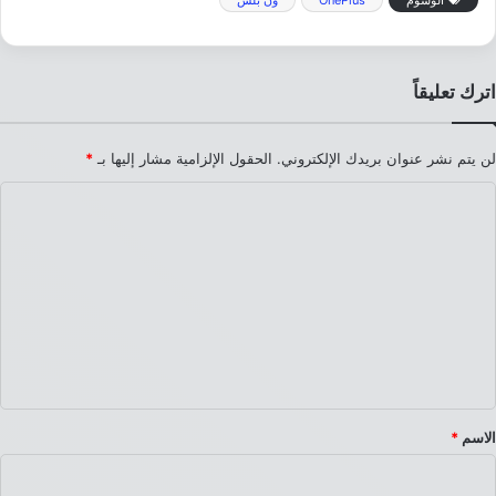
الوسوم
OnePlus
ون بلس
اترك تعليقاً
لن يتم نشر عنوان بريدك الإلكتروني.
الحقول الإلزامية مشار إليها بـ
*
ا
ل
ت
ع
ل
ي
ق
*
الاسم
*