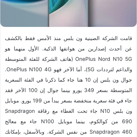
قامت الشركة الصينية ون بلس منذ الأمس فقط بالكشف
عن أحدث إصدارين من هواتفها الذكية. الأول منهما هو
OnePlus Nord N10 5G (هاتف الشركة للفئة المتوسطة
والداعم لترددات 5G)، أما الآخر فهو OnePlus N100 4G.
جوال ون بلس إن 10 هنا جاء كما ذكرنا في الفئة السعرية
المتوسطة بسعر 349 يورو بينما جوال إن 100 الآخر فقد
جاء في فئة سعرية منخفضة بسعر يبدأ من 199 يورو. موبايل
ون بلس N10 جاء تحت الغطاء مع رقاقة Snapdragon
690 من كوالكوم، بينما موبايل N100 جاء مع معالج
Snapdragon 460 من نفس الشركة. وبالأسفل، بإمكانك