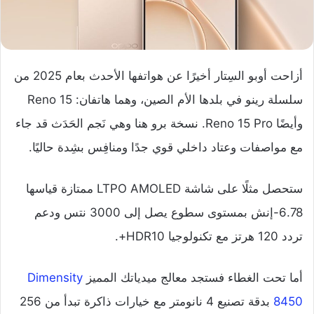
أزاحت أوبو السِتار أخيرًا عن هواتفها الأحدث بعام 2025 من
سلسلة رينو في بلدها الأم الصين، وهما هاتفان: Reno 15
وأيضًا Reno 15 Pro. نسخة برو هنا وهي نَجم الحَدَث قد جاء
مع مواصفات وعتاد داخلي قوي جدًا ومنافِس بشِدة حاليًا.
ستحصل مثلًا على شاشة LTPO AMOLED ممتازة قياسها
6.78-إنش بمستوى سطوع يصل إلى 3000 نتس ودعم
تردد 120 هرتز مع تكنولوجيا HDR10+.
أما تحت الغطاء فستجد معالج ميدياتك المميز
Dimensity
8450
بدقة تصنيع 4 نانومتر مع خيارات ذاكرة تبدأ من 256