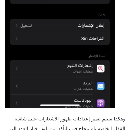
وهكذا سيتم تغيير إعدادات ظهور الاشعارات على شاشة
القفل الخاصة بك بنجاح قم بالتأكد من تلون خيار العدد إلى