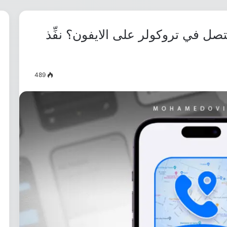
صل في تروكولر على الايفون؟ نفِّذ
489