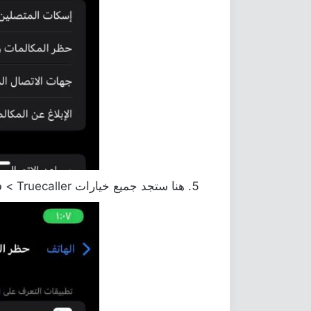
هنا ستجد جميع خيارات Truecaller > فعّلها بالكامل.