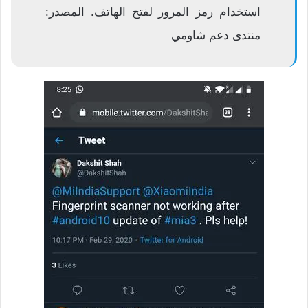
استخدام رمز المرور لفتح الهاتف. المصدر:
منتدى دعم شاومي