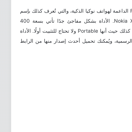
من الأسفل بإمكانك تحميل أداة Flash Tool الداعمة لهواتف نوكيا الذكية، والتي تُعرف كذلك بإسم
Nokia X Flash Tool & Nokia XL Flash Tool. الأداة بشكل مفاجئ جدًا تأتي بسعة 400
كيلوبايت فقط والتي ستعمل بمجرد تحميلها كذلك حيث أنها Portable ولا تحتاج للتثبيت أولًا. الأداة
لرسمية، ويُمكنك تحميل أحدث إصدار منها من الرابط