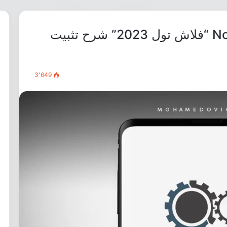
تحميل Nokia X Flasher 1.1.0.1 “فلاش تول 2023” شرح تثبيت
3٬649