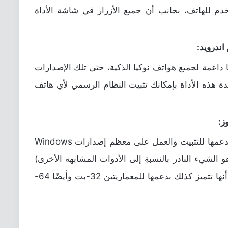
م للهاتف، بجانب أن جميع الأزرار في شاشة الأداة
اندرويد:
 داعمة لجميع هواتف نوكيا الذكية، حتى تلك الإصدارات
دة هذه الأداة بإمكانك تثبيت النظام الرسمي لأي هاتف
ز:
أداة نوكيا فلاش تول تتميز كذلك بدعمها للتثبيت والعمل على معظم إصدارات Windows
دايةً من Windows XP (وهو الشيء النادر بالنسبةِ إلى الأدوات المشابهة الأخرى)
وذلك وصولًا لنظام ويندوز 11. كما أنها تتميز كذلك بدعمها للمعماريتين 32-بت وأيضًا 64-