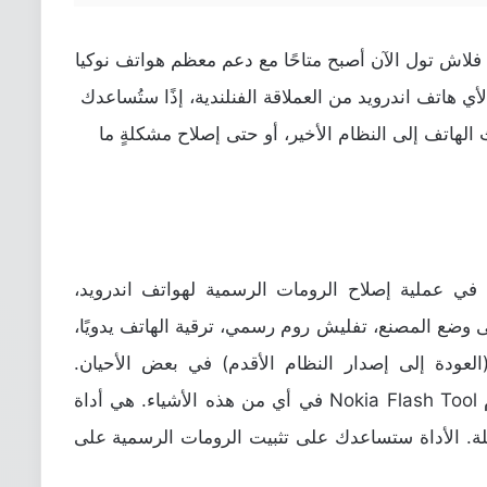
202 من برنامج نوكيا فلاش تول الآن أصبح متاحًا مع دعم معظم هواتف نوكيا
 هاتف اندرويد من العملاقة الفنلندية، إذًا ستُساعدك
الهاتف إلى النظام الأخير، أو حتى إصلاح مشكلةٍ ما
تعتبر هامة في عملية إصلاح الرومات الرسمية لهواتف اندرويد،
ى وضع المصنع، تفليش روم رسمي، ترقية الهاتف يدويًا،
إضافة إلى إمكانية عمل Downgrade (العودة إلى إصدار النظام الأقدم) في بعض الأحيان.
وبالنسبةِ إلى أجهزة نوكيا، بإمكانك استخدام Nokia Flash Tool في أي من هذه الأشياء. هي أداة
. الأداة ستساعدك على تثبيت الرومات الرسمية على