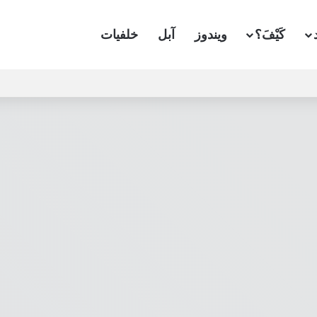
كَيْفَ؟
ويندوز
آبل
خلفيات