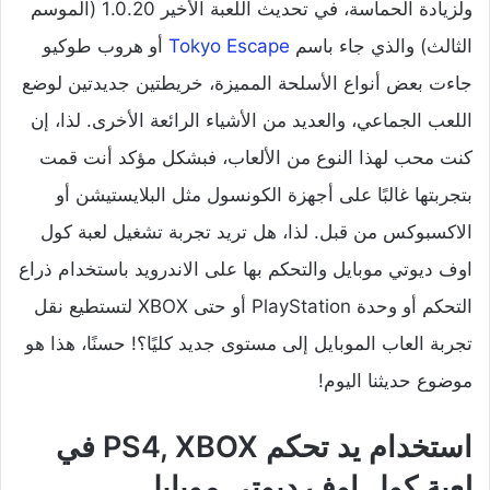
ولزيادة الحماسة، في تحديث اللعبة الأخير 1.0.20 (الموسم
الثالث) والذي جاء باسم
Tokyo Escape
أو هروب طوكيو
جاءت بعض أنواع الأسلحة المميزة، خريطتين جديدتين لوضع
اللعب الجماعي، والعديد من الأشياء الرائعة الأخرى. لذا، إن
كنت محب لهذا النوع من الألعاب، فبشكل مؤكد أنت قمت
بتجربتها غالبًا على أجهزة الكونسول مثل البلايستيشن أو
الاكسبوكس من قبل. لذا، هل تريد تجربة تشغيل لعبة كول
اوف ديوتي موبايل والتحكم بها على الاندرويد باستخدام ذراع
التحكم أو وحدة PlayStation أو حتى XBOX لتستطيع نقل
تجربة العاب الموبايل إلى مستوى جديد كليًا؟! حسنًا، هذا هو
موضوع حديثنا اليوم!
استخدام يد تحكم PS4, XBOX في
لعبة كول اوف ديوتي موبايل