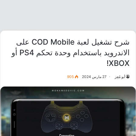
شرح تشغيل لعبة COD Mobile على
الاندرويد باستخدام وحدة تحكم PS4 أو
XBOX!
أبو مُعِز
27 مارس 2024
905