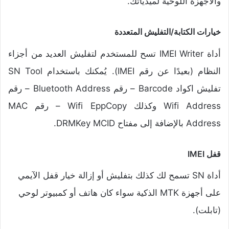
والأجهزة اللوحية لميدياتك.
خيارات الكتابة/التفليش المتعددة
أداة IMEI Writer تسح للمستخدم لتفليش العديد من أجزاء
النظام (بعيدًا عن رقم IMEI). يُمكنك باستخدام SN Tool
تفليش اكواد Barcode – رقم Bluetooth Address – رقم
Wifi Address وكذلك Wifi EppCopy – رقم MAC
Address بالإضافة إلى مفتاح DRMKey MCID.
قفل IMEI
أداة SN تسمح لك كذلك بتفليش أو إزالة خيار قفل الآيمي
على أجهزة MTK الذكية سواء كان هاتف أو كمبيوتر لوحي
(تابلت).