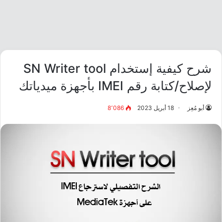
شرح كيفية إستخدام SN Writer tool
لإصلاح/كتابة رقم IMEI بأجهزة ميدياتك
أبو مُعِز
18 أبريل 2023
8٬086