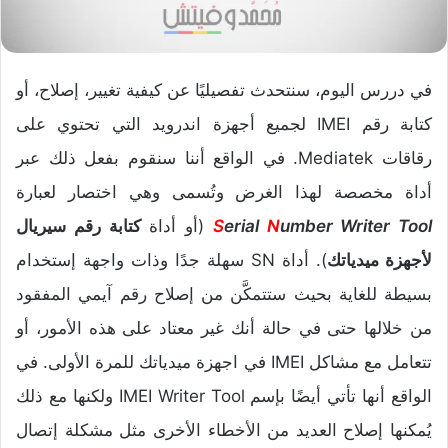
في دررس اليوم، سنتحدث تفصيليًا عن كيفية تغيير، إصلاح، أو
كتابة رقم IMEI لجميع أجهزة اندرويد التي تحتوي على
رقاقات Mediatek. في الواقع أننا سنقوم بفعل ذلك عبر
أداة مخصصة لهذا الغرض وتُسمى وهي اختصار لعبارة
umber Writer Tool
N
erial
S
(أو أداة
كتابة رقم سيريال
لأجهزة ميدياتك
). أداة SN سهلة جدًا وذات واجهة إستخدام
بسيطة للغاية بحيث ستتمكَّن من إصلاح رقم آيمي المفقود
من خلالها حتى في حالة أنك غير معتاد على هذه الأمور، أو
تتعامل مع مشاكل IMEI في اجهزة ميدياتك للمرة الأولى. في
الواقع أنها تأتي أيضًا بإسم IMEI Writer Tool ولكنها مع ذلك
يُمكنها إصلاح العديد من الأخطاء الأخرى مثل مشكلة إتصال