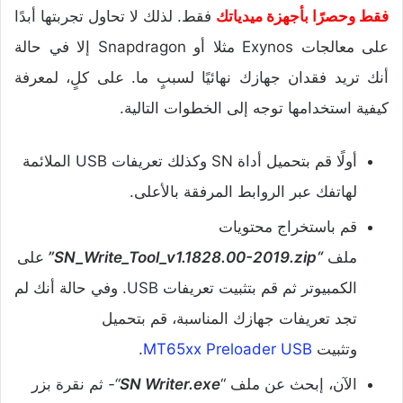
فقط وحصرًا بأجهزة ميدياتك
فقط. لذلك لا تحاول تجربتها أبدًا
على معالجات Exynos مثلا أو Snapdragon إلا في حالة
أنك تريد فقدان جهازك نهائيًا لسببٍ ما. على كلٍ، لمعرفة
كيفية استخدامها توجه إلى الخطوات التالية.
أولًا قم بتحميل أداة SN وكذلك تعريفات USB الملائمة
لهاتفك عبر الروابط المرفقة بالأعلى.
قم باستخراج محتويات
ملف
“
SN_Write_Tool_v1.1828.00-2019.zip”
على
الكمبيوتر ثم قم بتثبيت تعريفات USB. وفي حالة أنك لم
تجد تعريفات جهازك المناسبة، قم بتحميل
وتثبيت
MT65xx Preloader USB
.
الآن، إبحث عن ملف “
SN Writer.exe
“-
ثم نقرة بزر