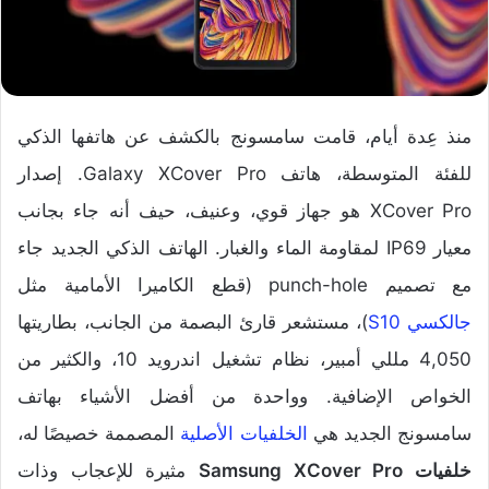
منذ عِدة أيام، قامت سامسونج بالكشف عن هاتفها الذكي
للفئة المتوسطة، هاتف Galaxy XCover Pro. إصدار
XCover Pro هو جهاز قوي، وعنيف، حيف أنه جاء بجانب
معيار IP69 لمقاومة الماء والغبار. الهاتف الذكي الجديد جاء
مع تصميم punch-hole (قطع الكاميرا الأمامية مثل
جالكسي S10
)، مستشعر قارئ البصمة من الجانب، بطاريتها
4,050 مللي أمبير، نظام تشغيل اندرويد 10، والكثير من
الخواص الإضافية. وواحدة من أفضل الأشياء بهاتف
سامسونج الجديد هي
الخلفيات الأصلية
المصممة خصيصًا له،
خلفيات Samsung XCover Pro
مثيرة للإعجاب وذات