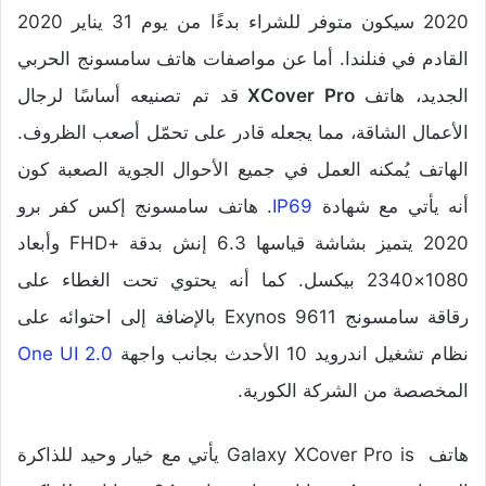
2020 سيكون متوفر للشراء بدءًا من يوم 31 يناير 2020
القادم في فنلندا. أما عن مواصفات هاتف سامسونج الحربي
الجديد، هاتف
XCover Pro
قد تم تصنيعه أساسًا لرجال
الأعمال الشاقة، مما يجعله قادر على تحمّل أصعب الظروف.
الهاتف يُمكنه العمل في جميع الأحوال الجوية الصعبة كون
أنه يأتي مع شهادة
IP69
. هاتف سامسونج إكس كفر برو
2020 يتميز بشاشة قياسها 6.3 إنش بدقة +FHD وأبعاد
1080×2340 بيكسل. كما أنه يحتوي تحت الغطاء على
رقاقة سامسونج Exynos 9611 بالإضافة إلى احتوائه على
نظام تشغيل
اندرويد 10
الأحدث بجانب واجهة
One UI 2.0
المخصصة من الشركة الكورية.
هاتف Galaxy XCover Pro is يأتي مع خيار وحيد للذاكرة