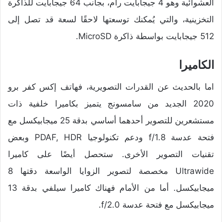
العشوائية وهو 4 جيجابايت رام، بجانب 64 جيجابايت للذاكرة
التخزينية، والتي يُمكنك توسعتها لاحقًا لسعة قد تصل إلى
512 جيجابايت بواسطة ذاكرة MicroSD.
الكاميرا
اما بالحديث عن القدرات التصويرية، فهاتف إكس كفر برو
2020 الجديد من سامسونج يتميز بكاميرا خلفية ذات
مستشعرين للتصوير أحدهما أساسي بدقة 25 ميجابيكسل مع
فتحة عدسة f/1.8 ودعم تكنولوجيا PDAF, HDR وبعض
تقنيات التصوير الأخرى. ستحصل أيضًا على كاميرا
Ultrawide مخصصة لتصوير الزوايا الواسعة دقتها 8
ميجابيكسل. أما من الأمام فهناك كاميرا سيلفي بدقة 13
ميجابيكسل مع فتحة عدسة f/2.0.