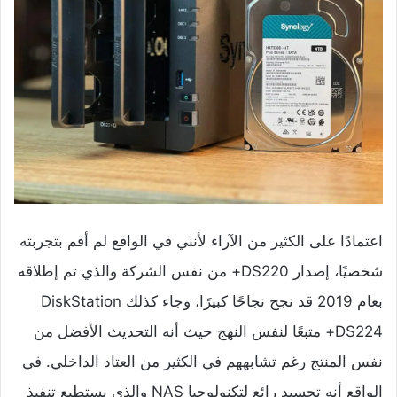
اعتمادًا على الكثير من الآراء لأنني في الواقع لم أقم بتجربته
شخصيًا، إصدار DS220+ من نفس الشركة والذي تم إطلاقه
بعام 2019 قد نجح نجاحًا كبيرًا، وجاء كذلك DiskStation
DS224+ متبعًا لنفس النهج حيث أنه التحديث الأفضل من
نفس المنتج رغم تشابههم في الكثير من العتاد الداخلي. في
الواقع أنه تجسيد رائع لتكنولوجيا NAS والذي يستطيع تنفيذ