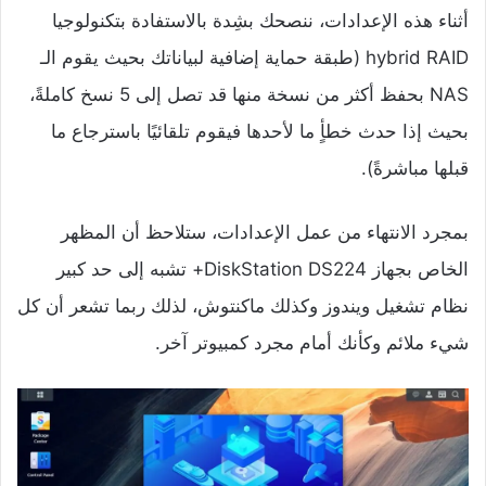
أثناء هذه الإعدادات، ننصحك بشِدة بالاستفادة بتكنولوجيا
hybrid RAID (طبقة حماية إضافية لبياناتك بحيث يقوم الـ
NAS بحفظ أكثر من نسخة منها قد تصل إلى 5 نسخ كاملةً،
بحيث إذا حدث خطأٍ ما لأحدها فيقوم تلقائيًا باسترجاع ما
قبلها مباشرةً).
بمجرد الانتهاء من عمل الإعدادات، ستلاحظ أن المظهر
الخاص بجهاز DiskStation DS224+ تشبه إلى حد كبير
نظام تشغيل ويندوز وكذلك ماكنتوش، لذلك ربما تشعر أن كل
شيء ملائم وكأنك أمام مجرد كمبيوتر آخر.