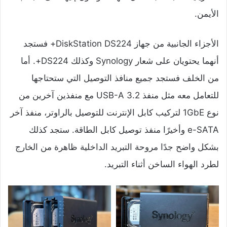
الأيمن.
الأجزاء الجانبية من جهاز DiskStation DS224+ فستجد
أنهما يحتويان على شعار Synology وكذلك DS224+. أما
من الخلف فستجد جميع منافذ التوصيل التي ستحتاجها
للتعامل معه مثل منفذ USB-A 3.2 مع منفذين آخرين من
نوع 1GbE لتركيب كابل الإنترنت للتوصيل بالراوتر، منفذ آخر
e-SATA وأخيرًا منفذ توصيل كابل الطاقة. ستجد كذلك
بشكل واضح جدًا مروحة التبريد الداخلية ظاهرة من الخارج
لطرد الهواء الساخن أثناء التبريد.