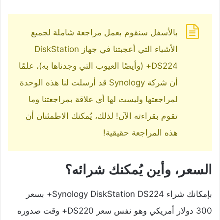
بالأسفل سنقوم بعمل مراجعة شاملة لجميع
الأشياء التي أعجبتنا في جهاز DiskStation
DS224+ (وأيضًا العيوب التي وجدناها به)، علمًا
أن شركة Synology قد أرسلت لنا هذه الوحدة
لمراجعتها وليست لها أي علاقة بمراجعتنا وما
تقوم بقراءته الآن! لذلك، يُمكنك الاطمئنان أن
هذه المراجعة حقيقية!
السعر، وأين يُمكنك شرائه؟
بإمكانك شراء Synology DiskStation DS224+ بسعر
300 دولار أمريكي وهو نفس سعر DS220+ وقت صدوره