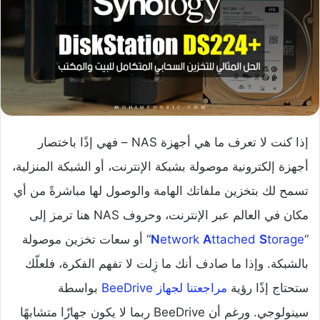
إذا كنت لا تعرف ما هي أجهزة NAS – فهي إذًا باختصار
أجهزة إلكترونية موصولة بشبكة الإنترنت، أو الشبكة المنزلية،
تسمح لك بتخزين ملفاتك الهامة والوصول لها مباشرةً من أي
مكان في العالم عبر الإنترنت، وحروف NAS هنا ترمز إلى
“
torage
S
ttached
A
etwork
N
“ أو سعات تخزين موصولة
بالشبكة. وإذا ما صادف أنك ما زِلت لا تفهم الفكرة، فلعلّك
ستحتاج إذًا رؤية
مراجعتنا لجهاز BeeDrive
بواسطة
سينولوجي. ورغم أن BeeDrive ربما لا يكون جهازًا متشابهًا