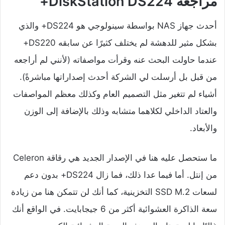
مراجعة DiskStation DS224+
أحدث جهاز NAS بواسطة سينولوجي هو DS224+ والذي
بشكل مثير للدهشة لم يختلف كثيرًا عن سابقه DS220+
عندما حاولت البحث عنه وقرأت مواصفاته (لأنني لم أراجعه
من قبل بل أرسلت لي الشركة أحدث إصداراتها مباشرةً).
أشياء لم تتغير مثل التصميم العام وكذلك معظم المواصفات
والعتاد الداخلي لكلاهما متشابه وذلك بالإضافة إلى الوزن
والأبعاد.
ما ستحصل عليه هنا في الإصدار الجديد هي رقاقة Celeron
من إنتل. أما فيما عدا ذلك، فما زال DS224+ بدون دعم
لسعات SSD M.2 التخزينية، كما أنك لن تتمكن هنا من زيادة
سعة الذاكرة العشوائية أكثر من 6 جيجابايت. في الواقع أنك