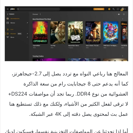
المعالج هنا رباعي النواه مع تردد يصل إلى 2.7-جيجاهرتز،
كما أنه يدعم حتى 8 جيجابايت رام من سعة الذاكرة
العشوائية من نوع DDR4. ربما تجد أن مواصفات DS224+
لا ترقى لفعل الكثير من الأشياء، ولكنك مع ذلك تستطيع هنا
عمل بث لمحتوى يصل دقته إلى 4K عبر الشبكة.
أما إذا تحدثنا عن المواصفات التخزينية نفسها، فسيكون لديك