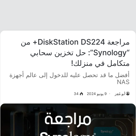
مراجعة DiskStation DS224+ من
“Synology”: حل تخزين سحابي
متكامل في منزلك!
أفضل ما قد تحصل عليه للدخول إلى عالم أجهزة
NAS
أبو مُعِز
9 يونيو 2024
34