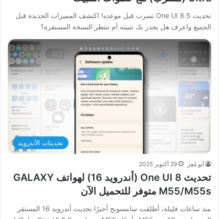
تحديث One UI 8.5 تسرب قبل موعده! اكتشف المميزات الجديدة قبل
الجميع واعرف هل يجدر بك تثبيته أم تنتظر النسخة المستقرة؟
تحديثات الأندرويد
أبو مُعِز
29 أكتوبر 2025
تحديث One UI 8 (أندرويد 16) لهواتف GALAXY
M55/M55s متوفر للتحميل الآن
منذ ساعات قليلة، أطلقت سامسونج أخيرًا تحديث أندرويد 16 المستقر