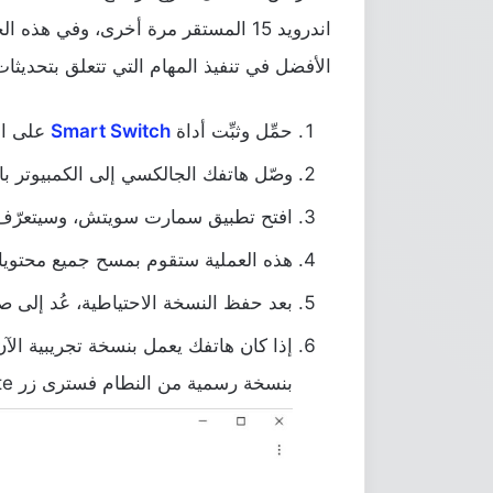
اندرويد 15 المستقر مرة أخرى، وفي
الأفضل في تنفيذ المهام التي تتعلق بتحديثات نظام 
حمِّل وثبِّت أداة
Smart Switch
على ال
وصّل هاتفك الجالكسي إلى الكمبيوتر باستخدا
افتح تطبيق سمارت سويتش، وسيتعرّف على
هذه العملية ستقوم بمسح جميع محتويات ا
بعد حفظ النسخة الاحتياطية، عُد إلى ص
بنسخة رسمية من النطام فسترى زر Update إذا كان هناك تحديثًا رسميًا متاحًا لهاتفك.