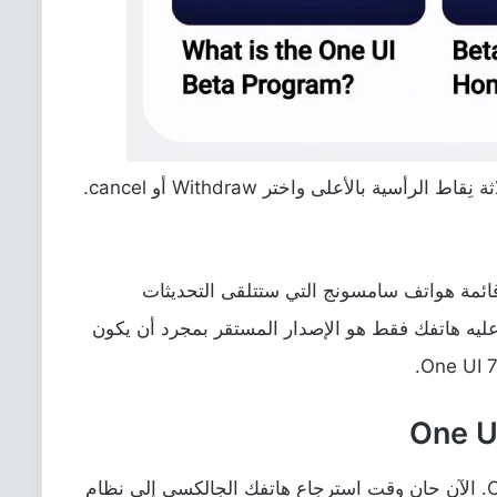
سية بالأعلى واختر Withdraw أو cancel.
ائمة هواتف سامسونج التي ستتلقى التحديثات
 عليه هاتفك فقط هو الإصدار المستقر بمجرد أن يكون
بافتراض أنك الآن خارج برنامج One UI Beta. الآن حان وقت استرجاع هاتفك الجالكسي إلى نظام