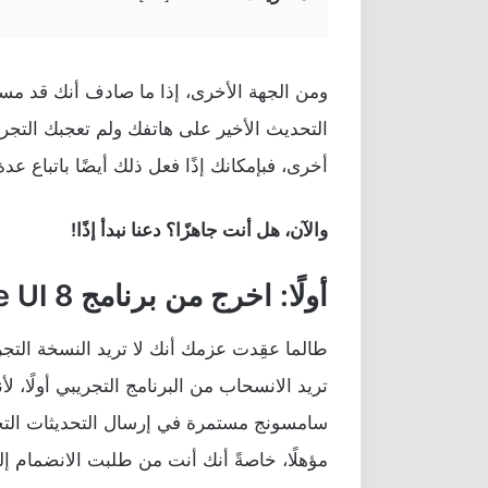
ومن الجهة الأخرى، إذا ما صادف أنك قد مستخ
أخرى، فبإمكانك إذًا فعل ذلك أيضًا باتباع
والآن، هل أنت جاهزًا؟ دعنا نبدأ إذًا!
أولًا: اخرج من برنامج One UI 8 التجريبي
طالما عقِدت عزمك أنك لا تريد النسخة التجريب
تريد الانسحاب من البرنامج التجريبي أولًا، 
سامسونج مستمرة في إرسال التحديثات التجري
مؤهلًا، خاصةً أنك أنت من طلبت الانضمام إل