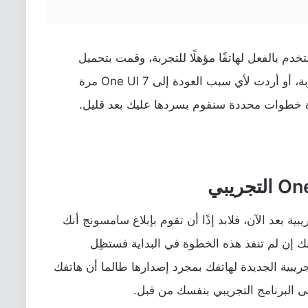
دم بالفعل لهاتفًا مؤهلًا للتجربة، وقمت بتحميل
التحديث الأخير على هاتفك ولم تعجبك التجربة، أو أردت لأي سبب العودة إلى One UI 7 مرة
 عدة خطوات محددة سنقوم بسردها عليك بعد قليل.
ية بعد الآن، فلابد إذًا أن تقوم بإبلاغ سامسونج أنك
لأنك إن لم تنفذ هذه الخطوة في البداية فستظِل
بية الجديدة لهاتفك بمجرد إصدارها طالما أن هاتفك
ى البرنامج التجريبي بنفسك من قبل.