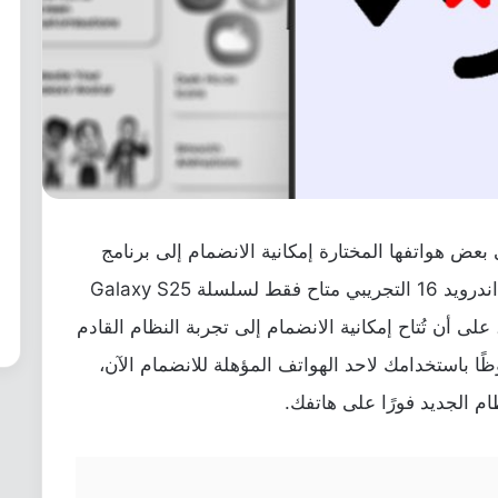
عض هواتفها المختارة إمكانية الانضمام إلى برنامج
One UI 8 Beta. وفي الوقت الحالي، نظام اندرويد 16 التجريبي متاح فقط لسلسلة Galaxy S25
لى أن تُتاح إمكانية الانضمام إلى تجربة النظام القادم
ًا باستخدامك لاحد الهواتف المؤهلة للانضمام الآن،
م الجديد فورًا على هاتفك.