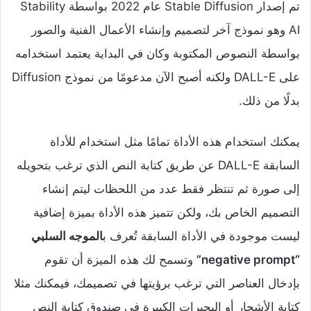
تم إصدار Stable Diffusion عام 2022 بواسطة Stability
AI وهو نموذج آخر لتصميم وإنشاء الأعمال الفنية والصور
بواسطة النصوص المكتوبة وكان في البداية يعتمد استخدامه
على DALL-E ولكنه أصبح الآن مدعومًا من نموذج Diffusion
بدلًا من ذلك.
يمكنك استخدام هذه الأداة تمامًا مثل استخدام للأداة
السابقة DALL-E عن طريق كتابة النص الذي ترغب بتحويله
إلى صورة ثم تنتظر فقط عدد من اللحظات ليتم إنشاء
التصميم الخاص بك، ولكن تتميز هذه الأداة بميزة إضافية
ليست موجودة في الأداة السابقة تُعرف ب
الموجه السلبي
“negative prompt”
وتسمح لك هذه الميزة أن تقوم
بإدخال العناصر التي ترغب برؤيتها في تصميمك، فيمكنك مثلا
كتابة الأشجار أو البحيرات الكبيرة في صندوق كتابة النص