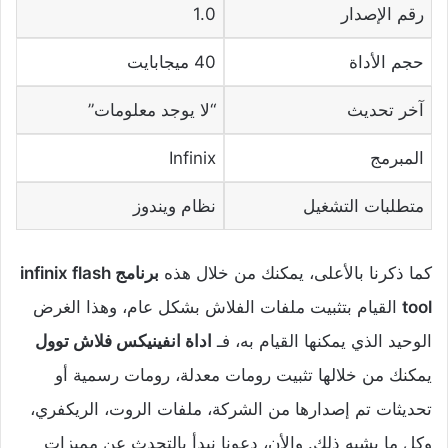
رقم الإصدار
1.0
حجم الأداة
40 ميجابايت
آخر تحديث
“لا يوجد معلومات”
المبرمج
Infinix
متطلبات التشغيل
نظام ويندوز
كما ذكرنا بالأعلى، يمكنك من خلال هذه
برنامج infinix flash
tool
القيام بتثبيت ملفات الفلاش بشكل عام، وهذا الغرض
الوحيد الذي يمكنها القيام به، فـ
اداة انفينيكس فلاش توول
يمكنك من خلالها تثبيت رومات معدلة، رومات رسمية أو
تحديثات تم إصدارها من الشركة، ملفات الروت، الريكفري،
وكل ما يشبه ذلك. والأن، دعونا نبدأ بالتحدث عن مميزات