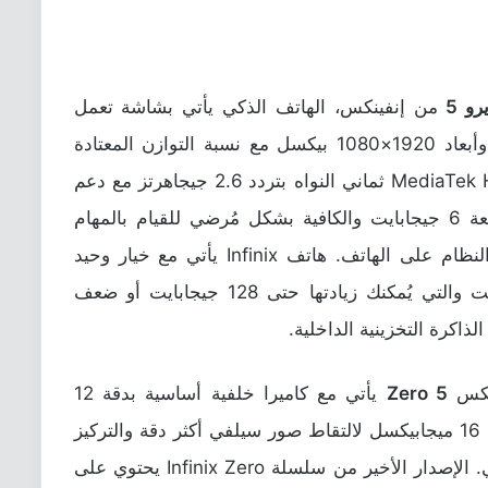
رو 5
من إنفينكس، الهاتف الذكي يأتي بشاشة تعمل
باللمس بقياس 5.98 إنش بدقة Full HD وأبعاد 1920×1080 بيكسل مع نسبة التوازن المعتادة
16:9. الهاتف يحتوي على مُعالج MediaTek Helio P25 ثماني النواه بتردد 2.6 جيجاهرتز مع دعم
لسعة ذاكرة عشوائية رام ضخمة تقدر بسعة 6 جيجابايت والكافية بشكل مُرضي للقيام بالمهام
القوية والثقيلة وتقديم أفضل تجربة لآداء النظام على الهاتف. هاتف Infinix يأتي مع خيار وحيد
لذاكرة التخزين الداخلية بسعة 64 جيجابايت والتي يُمكنك زيادتها حتى 128 جيجابايت أو ضعف
ذاكرة التخزينية الداخلية.
ينكس
Zero 5
يأتي مع كاميرا خلفية أساسية بدقة 12
ميجابيكسل بالإضافة إلى كاميرا أمامية بدقة 16 ميجابيكسل لالتقاط صور سيلفي أكثر دقة والتركيز
على الجمهور العريض ومُحبي صور السيلفي. الإصدار الأخير من سلسلة Infinix Zero يحتوي على