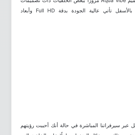
من التصميمات المختلفة والجديدة مثل تصميم Aqua vibe مرورًا ببعض الخلفيات ذات تصميمات
الفن التجريدي. جميع الخلفيات المرفقة بالأسفل تأتي عالية الجودة بدقة Full HD وأبعاد
فل عبر سيرفراتنا المباشرة في حالة أنك أحببت رؤيتهم