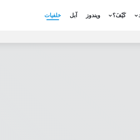
كَيْفَ؟
ويندوز
آبل
خلفيات