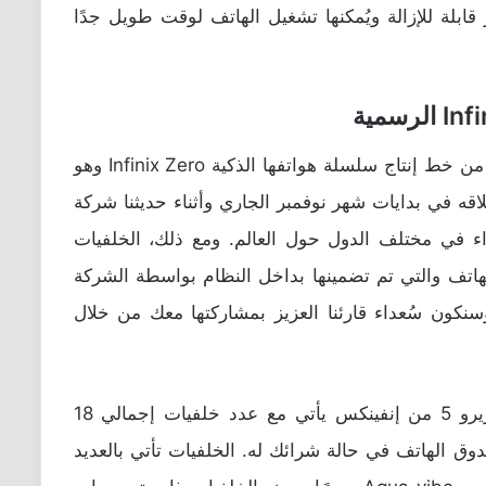
4 مللي أمبير غير قابلة للإزالة ويُمكنها تشغيل الهاتف لوقت طويل جدًا
أطلقت Infinix الإصدار الاحدث لعام 2017 من خط إنتاج سلسلة هواتفها الذكية Infinix Zero وهو
ف الذكي تم إطلاقه في بدايات شهر نوفمبر الجاري وأثناء حديثنا شركة
راء في مختلف الدول حول العالم. ومع ذلك، الخلفيات
لهاتف والتي تم تضمينها بداخل النظام بواسطة الشركة
وسنكون سُعداء قارئنا العزيز بمشاركتها معك من خلال
بالحدث عن الخلفيات عالية الدقة، هاتف زيرو 5 من إنفينكس يأتي مع عدد خلفيات إجمالي 18
دوق الهاتف في حالة شرائك له. الخلفيات تأتي بالعديد