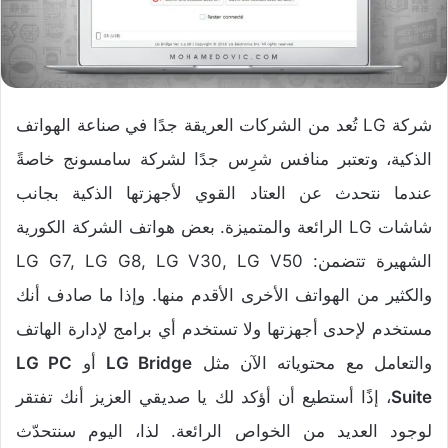
شركة LG تُعد من الشركات العريقة جدًا في صناعة الهواتف
الذكية، وتعتبر منافس شرِس جدًا لشركة سامسونج خاصةً
عندما نتحدث عن العتاد القوي لأجهزتها الذكية بجانب
شاشات LG الرائعة والمتميزة. بعض هواتف الشركة الكورية
الشهيرة تتضمن: LG G7, LG G8, LG V30, LG V50
والكثير من الهواتف الأخرى الأقدم منها. وإذا ما صادف أنك
مستخدم لإحدى أجهزتها ولا تستخدم أي برامج لإدارة الهاتف
والتعامل مع محتوياته الآن مثل
LG Bridge
أو
LG PC
ite
Su
، إذًا أستطيع أن أؤكد لك يا صديقي العزيز أنك تفتقر
لوجود العديد من الخواص الرائعة. لذا، اليوم سنتحدّث