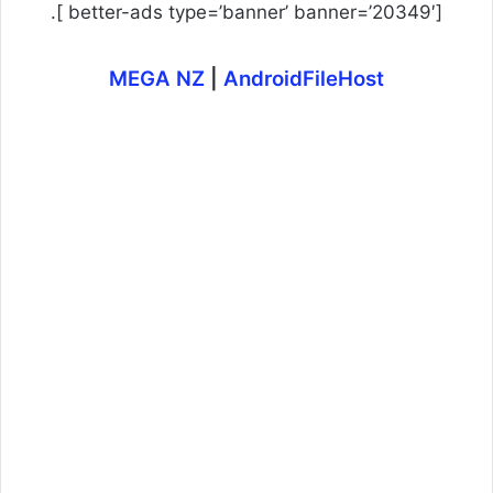
[better-ads type=’banner’ banner=’20349′ ].
MEGA NZ
|
AndroidFileHost