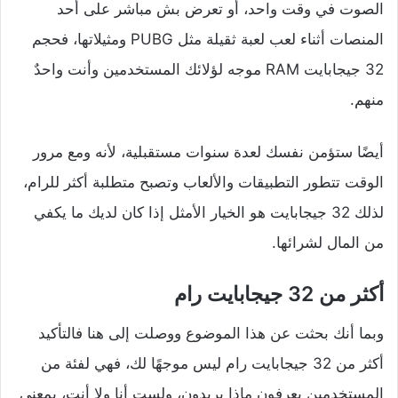
الصوت في وقت واحد، أو تعرض بش مباشر على أحد
المنصات أثناء لعب لعبة ثقيلة مثل PUBG ومثيلاتها، فحجم
32 جيجابايت RAM موجه لؤلائك المستخدمين وأنت واحدٌ
منهم.
أيضًا ستؤمن نفسك لعدة سنوات مستقبلية، لأنه ومع مرور
الوقت تتطور التطبيقات والألعاب وتصبح متطلبة أكثر للرام،
لذلك 32 جيجابايت هو الخيار الأمثل إذا كان لديك ما يكفي
من المال لشرائها.
أكثر من 32 جيجابايت رام
وبما أنك بحثت عن هذا الموضوع ووصلت إلى هنا فالتأكيد
أكثر من 32 جيجابايت رام ليس موجهًا لك، فهي لفئة من
المستخدمين يعرفون ماذا يريدون، ولست أنا ولا أنت، بمعني