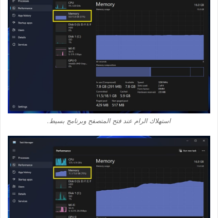
استهلاك الرام عند فتح المتصفح وبرنامج بسيط.