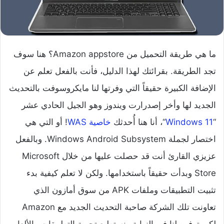
ما هي طريقة التحميل من Amazon appstore؟ هنا سوف
تجد الطريقة. بقرائتك لهذا الدليل، فأنت بالفعل تعلم عن
الإضافة الكبيرة حقيقاً التي وفرتها لنا مايكروسوفت بالتحديث
الجديد لها وأخر إصدرارت ويندوز وهو الجيل الحادي عشر
“
Windows 11
“، أنا هنا أُحدثك
خاصية WAS
! أو التي هي
اختصار لجملة Windows Android Subsystem. وبالفعل
عزيزي القارئ أنت قد حصلت عليها من خلال Microsoft
Store وبدأت حقيقاً باستخدامها. ولكن لا تعلم كيفية بدء
تثبيت التطبيقات وملفات APK من سوق أمازون الذي
تعاونت تلك الشركة صاحبة التحديث الجديد مع Amazon
لكي توفره لنا في النهاية ونستطيع تجربة التطبيقات والألعاب