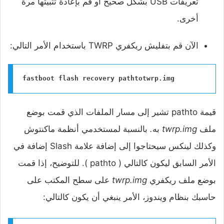
تعريفات USB بشكل صحيح أو قم بإعادة تثبيتها مرة
أخرى.
الآن قم بتفليش ريكفري TWRP باستخدام الأمر التالي:
fastboot flash recovery pathtotwrp.img
قيمة pathto تشير إلى مسار الملفات الذي قمت بوضع
ملف
twrp.img
به
.
بالنسبة لمستخدمي أنظمة ماكنتوش
وكذلك لينكس سيحتاجوا إلى إضافة علامة Slash إضافة في
الأمر السابق ليكون كالتالي ( pathto ). للتوضيح، إذا قمت
بوضع ملف ريكفري
twrp.img
على سطح المكتب على
حاسبك بنظام ويندوز، الأمر ينبغي أن يكون كالتالي: