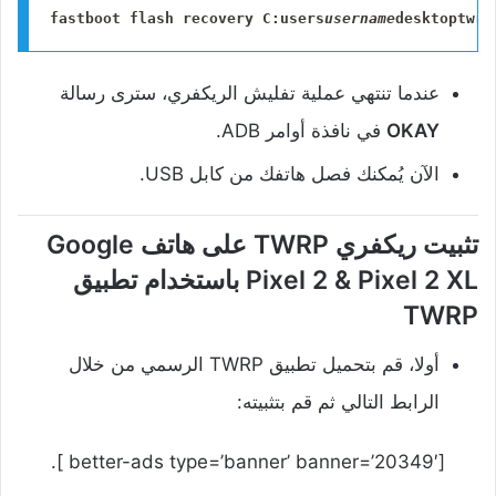
fastboot flash recovery C:users
username
desktoptwrp
عندما تنتهي عملية تفليش الريكفري، سترى رسالة
OKAY
في نافذة أوامر ADB.
الآن يُمكنك فصل هاتفك من كابل USB.
تثبيت ريكفري TWRP على هاتف Google
Pixel 2 & Pixel 2 XL باستخدام تطبيق
TWRP
أولا، قم بتحميل تطبيق TWRP الرسمي من خلال
الرابط التالي ثم قم بتثبيته:
[better-ads type=’banner’ banner=’20349′ ].