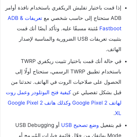
إذا قمت باختيار تفليش الريكفري باستخدام نافذة أوامر
ADB ستحتاج إلى حاسب شخصي مع
تعريفات ADB &
Fastboot
مُثبتة مسبقًا عليه. وتأكد أيضًا أنك قمت
بتثبيت تعريفات USB الضرورية والمناسبة لإصدار
الهاتف.
في حالة أنك قمت باختيار تثبيت ريكفري TWRP
باستخدام تطبيق TWRP الرسمي، ستحتاج أولًا إلى
الحصول على صلاحيات الروت في الهاتف. تحدثنا من
قبل بشكل تفصيلي عن
كيفية فتح البوتلودر وعمل روت
لهاتف Google Pixel 2 وكذلك هاتف Google Pixel 2
.
XL
قم بتفعيل
وضع تصحيح USB
أو USB Debugging
Mode بهاتفك من خلال قائمة خيارات المُبرمج أو