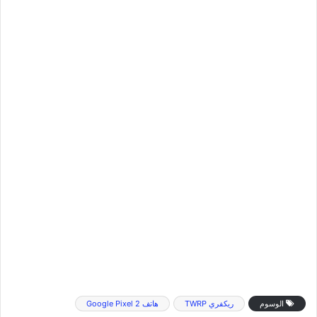
الوسوم
ريكفري TWRP
هاتف Google Pixel 2