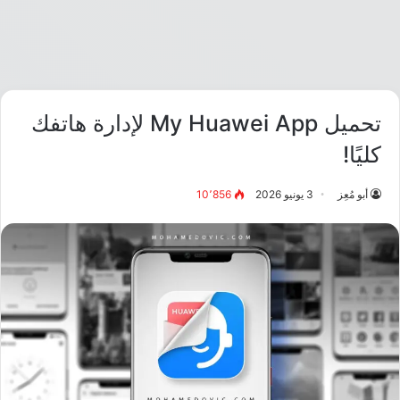
تحميل My Huawei App لإدارة هاتفك
كليًا!
أبو مُعِز
3 يونيو 2026
10٬856