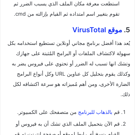
استطعت معرفة مكان الملف الذي يسبب الضرر ثم
تقوم بتغيير اسم امتداده ثم القيام بإزالته من cmd.
5.
موقع VirusTotal
يُعد هذا أفضل برنامج مجاني أونلاين تستطيع استخدامه بكل
سهولة لاكتشاف الملفات أو البرامج المُثبتة على جهازك
وتشك انها تسبب له الضرر أو تحتوي على فيروس يضر به
وكذلك يقوم بتحليل كل عناوين URL وكل أنواع البرامج
الضارة الأخرى، ومن أهم مُميزاته هو سرعة اكتشافه لكل
ذلك.
قم
بالذهاب للبرنامج
من متصفحك على الكمبيوتر.
قم الآن بتحميل الملف الذي تشك أن به فيروس أو
القيام بنسخ أي رابط لموقع أو صفحة انترنت ثم قم