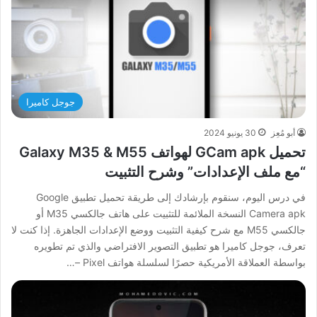
جوجل كاميرا
أبو مُعِز
30 يونيو 2024
تحميل GCam apk لهواتف Galaxy M35 & M55
“مع ملف الإعدادات” وشرح التثبيت
في درس اليوم، سنقوم بإرشادك إلى طريقة تحميل تطبيق Google
Camera apk النسخة الملائمة للتثبيت على هاتف جالكسي M35 أو
جالكسي M55 مع شرح كيفية التثبيت ووضع الإعدادات الجاهزة. إذا كنت لا
تعرف، جوجل كاميرا هو تطبيق التصوير الافتراضي والذي تم تطويره
بواسطة العملاقة الأمريكية حصرًا لسلسلة هواتف Pixel –…