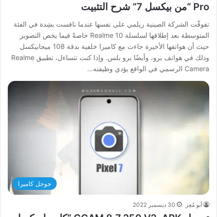
Pro “من بيكسل 7” شرح التثبيت
تفوقّت الشركة الصينية ريلمي على نفسها عندما نافست بشِدة في الفئة
المتوسطة بعد إطلاقها لسلسلة Realme 10 خاصةً فيما يخص التصوير
حيث أن هواتفها الأخيرة جاءت مع كاميرا خلفية بدقة 108 ميجابيكسل
وذلك في هواتف برو، وأيضًا برو بلس. وإذا كنت تتساءل، تطبيق Realme
Camera الرسمي في الواقع يؤدي وظيفته…
جوجل كاميرا
أبو مُعِز
30 ديسمبر 2022