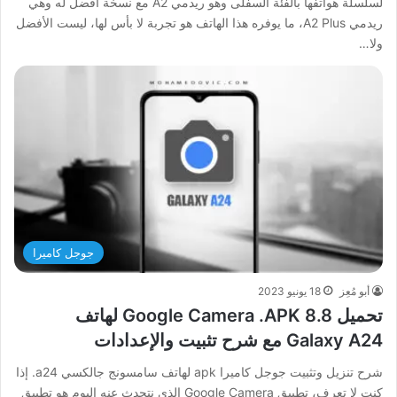
لسلسلة هواتفها بالفئة السفلى وهو ريدمي A2 مع نسخة أفضل له وهي
ريدمي A2 Plus، ما يوفره هذا الهاتف هو تجربة لا بأس لها، ليست الأفضل
ولا…
جوجل كاميرا
أبو مُعِز
18 يونيو 2023
تحميل Google Camera .APK 8.8 لهاتف
Galaxy A24 مع شرح تثبيت والإعدادات
شرح تنزيل وتثبيت جوجل كاميرا apk لهاتف سامسونج جالكسي a24. إذا
كنت لا تعرف، تطبيق Google Camera الذي نتحدث عنه اليوم هو تطبيق