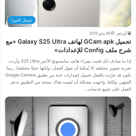
جوجل كاميرا
أبو مُعِز
26 مايو 2025
تحميل GCam apk لهاتف Galaxy S25 Ultra «مع
شرح ملف Config للإعدادات»
إذا ما صادف انك قمت بشِراء هاتف سامسونج الأخير S25 Ultra وأردت
تجربة تصوير مختلفة (لا يُمكننا أن نقول أفضل، ولكنها حتمًا مختلفة)، ربما
تكون قد جرّبت بالفعل تحميل إصدارات عدة من تطبيق Google Camera
الشهير، ولكنك واجهت مشكلة أن ليست هناك نسخة من التطبيق تدعم
العمل على جميع عدسات…