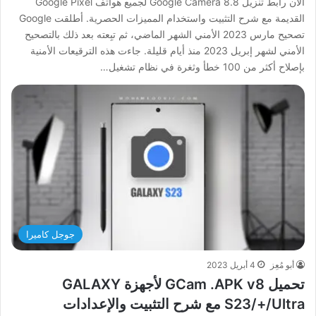
الآن رابط تنزيل Google Camera 8.8 لجميع هواتف Google Pixel
القديمة مع شرح التثبيت واستخدام المميزات الحصرية. أطلقت Google
تصحيح مارس 2023 الأمني الشهر الماضي، ثم تبِعته بعد ذلك بالتصحيح
الأمني لشهر إبريل 2023 منذ أيام قليلة. جاءت هذه الترقيعات الأمنية
بإصلاح أكثر من 100 خطأ وثغرة في نظام تشغيل…
جوجل كاميرا
أبو مُعِز
4 أبريل 2023
تحميل GCam .APK v8 لأجهزة GALAXY
S23/+/Ultra مع شرح التثبيت والإعدادات