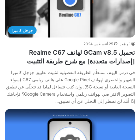
جوجل كاميرا
أبو مُعِز
25 أغسطس 2024
تحميل GCam v8.5 لهاتف Realme C67
[إصدارات متعددة] مع شرح طريقة التثبيت
في درس اليوم، ستتعلّم الطريقة التفصيلية لتثبيت تطبيق جوجل كاميرا
الشهير والحصري لهواتف Google Pixel على هاتف ريلمي C67 (سواء
النسخة العادية أو نسخة 5G). وإن كنت تتساءل لماذا قد تتخلّى عن تطبيق
التصوير الافتراضي بهواتف ريلمي واستخدام Google Camera؟ فإجابتك
إذًا أنك لن تضطر إلى التخلي عن أي تطبيق…