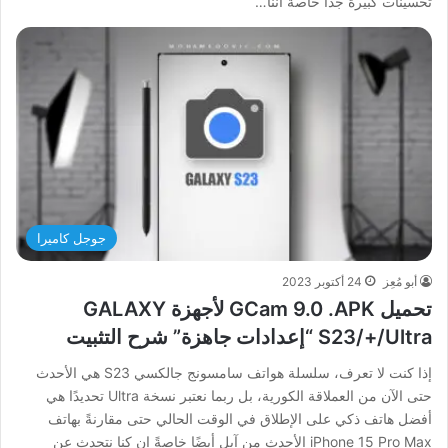
تحسينات كبيرة جدًا خاصةً أننا…
جوجل كاميرا
أبو مُعِز
24 أكتوبر 2023
تحميل GCam 9.0 .APK لأجهزة GALAXY
S23/+/Ultra “إعدادات جاهزة” شرح التثبيت
إذا كنت لا تعرف، سلسلة هواتف سامسونج جالكسي S23 هي الأحدث
حتى الآن من العملاقة الكورية، بل ربما نعتبر نسخة Ultra تحديدًا هي
أفضل هاتف ذكي على الإطلاق في الوقت الحالي حتى مقارنةً بهاتف
iPhone 15 Pro Max الأحدث من آبل أيضًا خاصةً إن كنا نتحدث عن