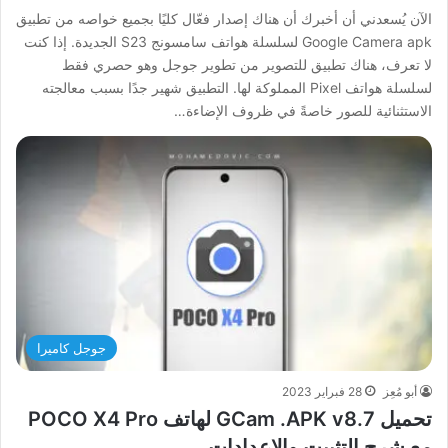
الآن يُسعدني أن أخبرك أن هناك إصدار فعّال كليًا بجميع خواصه من تطبيق
Google Camera apk لسلسلة هواتف سامسونج S23 الجديدة. إذا كنت
لا تعرف، هناك تطبيق للتصوير من تطوير جوجل وهو حصري فقط
لسلسلة هواتف Pixel المملوكة لها. التطبيق شهير جدًا بسبب معالجته
الاستثنائية للصور خاصةً في ظروف الإضاءة…
جوجل كاميرا
أبو مُعِز
28 فبراير 2023
تحميل GCam .APK v8.7 لهاتف POCO X4 Pro
مع شرح التثبيت والإعدادات