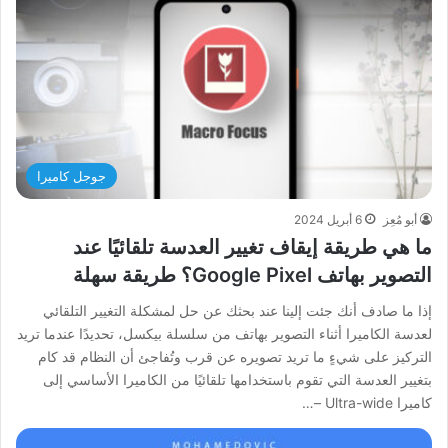
جوجل كاميرا
أبو مُعِز
6 أبريل 2024
ما هي طريقة إيقاف تغيير العدسة تلقائيًا عند
التصوير بهاتف Google Pixel؟ طريقة سهلة
إذا ما صادف أنك جئت إلينا عند بحثك عن حل لمشكلة التغيير التلقائي
لعدسة الكاميرا أثناء التصوير بهاتف من سلسلة بيكسل، تحديدًا عندما تريد
التركيز على شيءٍ ما تريد تصويره عن قرب وتُفاجئ أن النظام قد كام
بتغيير العدسة التي تقوم باستخدامها تلقائيًا من الكاميرا الأساسي إلى
كاميرا Ultra-wide –…