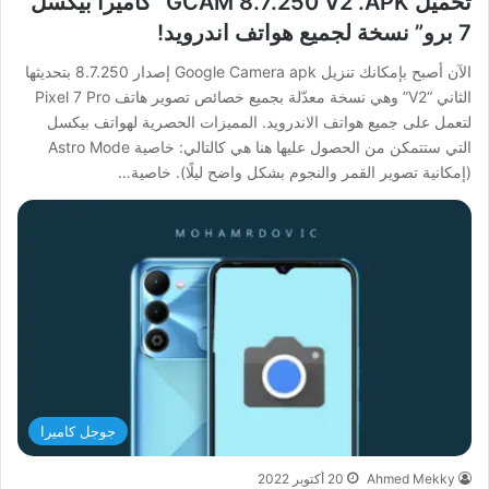
تحميل GCAM 8.7.250 V2 .APK “كاميرا بيكسل
7 برو” نسخة لجميع هواتف اندرويد!
الآن أصبح بإمكانك تنزيل Google Camera apk إصدار 8.7.250 بتحديثها
الثاني “V2” وهي نسخة معدّلة بجميع خصائص تصوير هاتف Pixel 7 Pro
لتعمل على جميع هواتف الاندرويد. المميزات الحصرية لهواتف بيكسل
التي ستتمكن من الحصول عليها هنا هي كالتالي: خاصية Astro Mode
(إمكانية تصوير القمر والنجوم بشكل واضح ليلًا). خاصية…
جوجل كاميرا
Ahmed Mekky
20 أكتوبر 2022