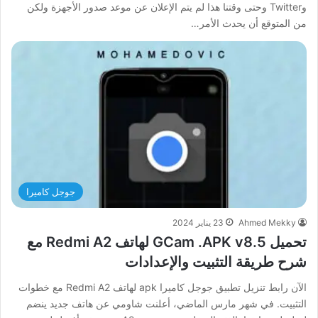
وTwitter وحتى وقتنا هذا لم يتم الإعلان عن موعد صدور الأجهزة ولكن
من المتوقع أن يحدث الأمر…
جوجل كاميرا
Ahmed Mekky
23 يناير 2024
تحميل GCam .APK v8.5 لهاتف Redmi A2 مع
شرح طريقة التثبيت والإعدادات
الآن رابط تنزيل تطبيق جوجل كاميرا apk لهاتف Redmi A2 مع خطوات
التثبيت. في شهر مارس الماضي، أعلنت شاومي عن هاتف جديد ينضم