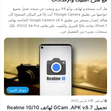
هل أنت مستخدم لهاتف بوكو X4 برو وتبحث عن نسخة تعمل بجميع
خواصها من تطبيق Google Camera؟ أنت إذًا في المكان الصحيح! لأن
هنالك إصدار مستقر من تطبيق Google Camera v8.4 (الخاصة بهاتف
Pixel 7) متاحة حاليًا للتنزيل والتثبيت على هاتف POCO X4 Pro. تاليًا،
سنتحدّث بشيء من التفصيل عن…
جوجل كاميرا
أبو مُعِز
3 مارس 2023
تحميل GCam .APK v8.7 لهاتف Realme 10/10