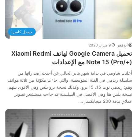
جوجل كاميرا
أبو مُعِز
9 فبراير 2026
تحميل Google Camera لهاتف Xiaomi Redmi
Note 15 (Pro/+) مع الإعدادات
أعلنت شاومي في بداية شهر يناير الحالي عن أحدث إصداراتها من
سلسلة ريدمي في الفئة المتوسطة، والتي جاءت مكوّنةً من ثلاثة هواتف
وهم: ريدمي نوت 15، 15 برو، وكذلك نسخة برو بلس وهي الأقوى بينهم.
نسخة بلس هنا وهي الأفضل في السلسلة قد جاءت مستشعر تصوير
عملاق بدقة 200 ميجابكسل،…