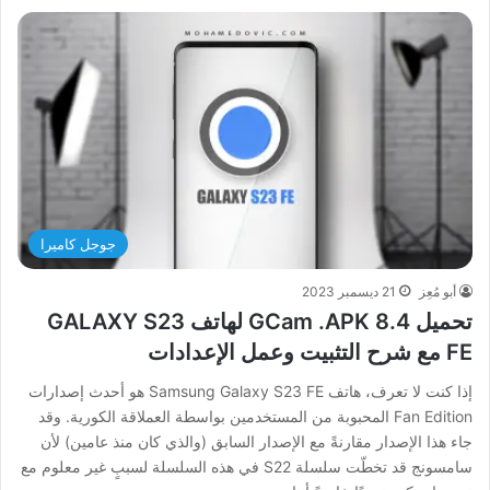
جوجل كاميرا
أبو مُعِز
21 ديسمبر 2023
تحميل GCam .APK 8.4 لهاتف GALAXY S23
FE مع شرح التثبيت وعمل الإعدادات
إذا كنت لا تعرف، هاتف Samsung Galaxy S23 FE هو أحدث إصدارات
Fan Edition المحبوبة من المستخدمين بواسطة العملاقة الكورية. وقد
جاء هذا الإصدار مقارنةً مع الإصدار السابق (والذي كان منذ عامين) لأن
سامسونج قد تخطّت سلسلة S22 في هذه السلسلة لسببٍ غير معلوم مع