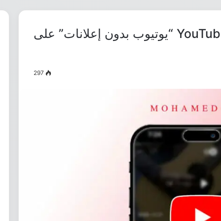
تحميل YouTube Reborn .IPA 17.45 “يوتيوب بدون إعلانات” على
297