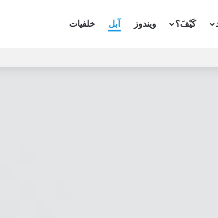
كَيْفَ؟
ويندوز
آبل
خلفيات