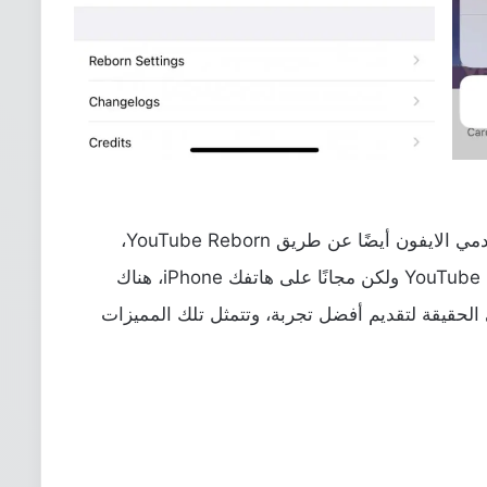
ولكن الرائع هنا أن الأمر أصبح متوفر لمستخدمي الايفون أيضًا عن طريق YouTube Reborn،
يمكنك تحميله للحصول على تجربة YouTube Primum ولكن مجانًا على هاتفك iPhone، هناك
 الحقيقة لتقديم أفضل تجربة، وتتمثل تلك المميزات