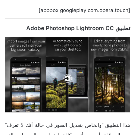
[appbox googleplay com.opera.touch]
تطبيق Adobe Photoshop Lightroom CC
هذا التطبيق “والخاص بتعديل الصور في حالة أنك لا تعرف”