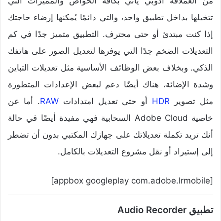
من العملاقة أدوبي يأتي بكافة الخواص والمميزات التي
تتخيلها بداخل تطبيق واحد، والتي دائمًا يُمكنها إرضاء حاجتك
إذا كنت مبتدئ أو حتى محترف. التطبيق متميز جدًا في كم
التعديلات الضخم جدًا التي يوفرها لتعديل الصور على هاتفك
الذكي. وبخلاف بعض الوظائف الأساسية مثل تعديلات التباين
وشدة الإضائة، هناك أيضًا دعم لبعض الإعدادات المتطورة
مثل تصوير
HDR
أو حتى تعديل امتدادات
RAW
. أما عن
خاصية Adobe Cloud السحابية فهي مفيدة أيضًا في حالة
أنك تريد تكملة تعديلاتك على جهازك المكتبي بدون أن تضطر
إلى إستيراد أو نقل مشروع التعديلات بالكامل.
[appbox googleplay com.adobe.lrmobile]
تطبيق Audio Recorder