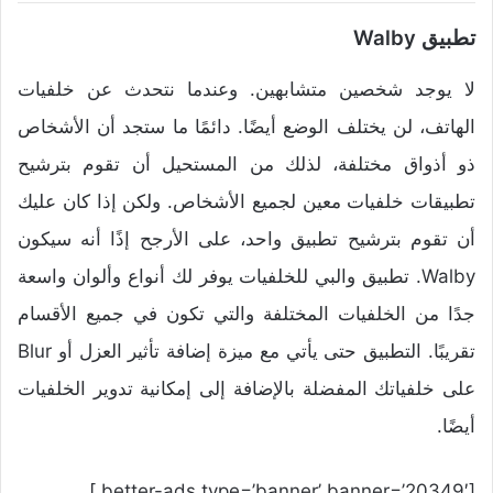
تطبيق Walby
لا يوجد شخصين متشابهين. وعندما نتحدث عن خلفيات
الهاتف، لن يختلف الوضع أيضًا. دائمًا ما ستجد أن الأشخاص
ذو أذواق مختلفة، لذلك من المستحيل أن تقوم بترشيح
تطبيقات خلفيات معين لجميع الأشخاص. ولكن إذا كان عليك
أن تقوم بترشيح تطبيق واحد، على الأرجح إذًا أنه سيكون
Walby. تطبيق والبي للخلفيات يوفر لك أنواع وألوان واسعة
جدًا من الخلفيات المختلفة والتي تكون في جميع الأقسام
تقريبًا. التطبيق حتى يأتي مع ميزة إضافة تأثير العزل أو Blur
على خلفياتك المفضلة بالإضافة إلى إمكانية تدوير الخلفيات
أيضًا.
[better-ads type=’banner’ banner=’20349′ ].