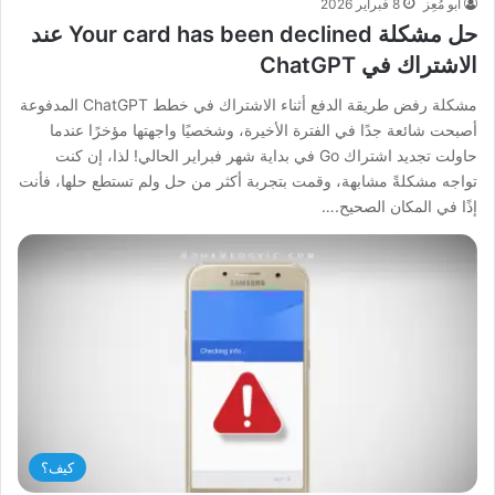
أبو مُعِز
8 فبراير 2026
حل مشكلة Your card has been declined عند
الاشتراك في ChatGPT
مشكلة رفض طريقة الدفع أثناء الاشتراك في خطط ChatGPT المدفوعة
أصبحت شائعة جدًا في الفترة الأخيرة، وشخصيًا واجهتها مؤخرًا عندما
حاولت تجديد اشتراك Go في بداية شهر فبراير الحالي! لذا، إن كنت
تواجه مشكلةً مشابهة، وقمت بتجربة أكثر من حل ولم تستطع حلها، فأنت
إذًا في المكان الصحيح.…
كيف؟