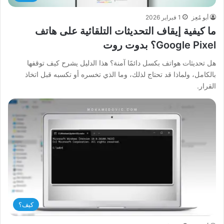
أبو مُعِز
1 فبراير 2026
ما كيفية إيقاف التحديثات التلقائية على هاتف
Google Pixel؟ بدوت روت
هل تحديثات هواتف بكسل دائمًا آمنة؟ هذا الدليل يشرح كيف توقفها
بالكامل، ولماذا قد تحتاج لذلك، وما الذي تخسره أو تكسبه قبل اتخاذ
القرار.
كيف؟