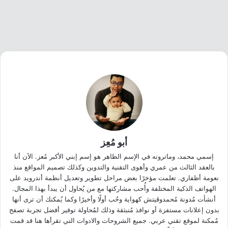
أبو مُعِز
إسمي محمد، وماترونه في الإسم الظاهر هو إسم إبني الأكبر مُعز. الآن أنا
بالعقد الثالث من عمري وأهوى التقنية والتدوين وكذلك تصميم المواقع منذ
نعومة أظفاري. تعلمت مؤخرًا بعض مراحل تطوير وتعديل أنظمة أندرويد على
الهواتف الذكية المختلفة وأُحب مشاركتها مع من يُحاول أن يبدأ بهذا المجال.
أنشأت مُدونة مُحمدوڤيتش كهواية وحُب أولًا وأخيرًا وكما يُمكنك أن ترى أنها
بدون إعلانات مستفزة أو نوافذ مُنبثقة وذلك لمُحاولة توفير أفضل تجربة تصفح
مُمكنة لموقع تقني عربي. جميع الشروحات والادوات التي تقرأها هنا قد قمت