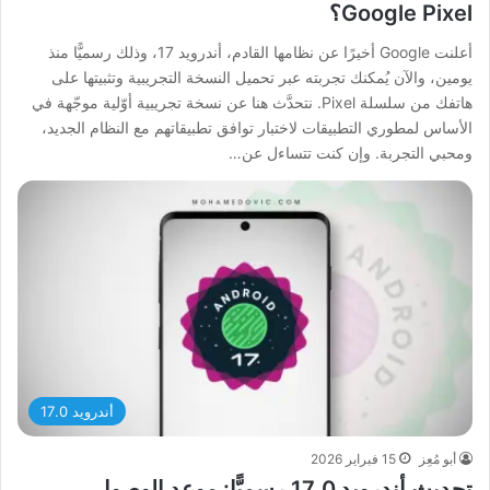
Google Pixel؟
أعلنت Google أخيرًا عن نظامها القادم، أندرويد 17، وذلك رسميًّا منذ
يومين، والآن يُمكنك تجربته عبر تحميل النسخة التجريبية وتثبيتها على
هاتفك من سلسلة Pixel. نتحدَّث هنا عن نسخة تجريبية أوّلية موجّهة في
الأساس لمطوري التطبيقات لاختبار توافق تطبيقاتهم مع النظام الجديد،
ومحبي التجربة. وإن كنت تتساءل عن…
أندرويد 17.0
أبو مُعِز
15 فبراير 2026
تحديث أندرويد 17.0 رسميًّا: موعِد الوصول،