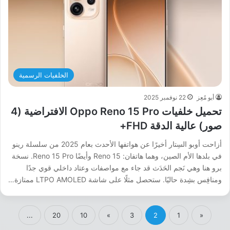
الخلفيات الرسمية
أبو مُعِز
22 نوفمبر 2025
تحميل خلفيات Oppo Reno 15 Pro الافتراضية (4
صور) عالية الدقة FHD+
أزاحت أوبو السِتار أخيرًا عن هواتفها الأحدث بعام 2025 من سلسلة رينو
في بلدها الأم الصين، وهما هاتفان: Reno 15 وأيضًا Reno 15 Pro. نسخة
برو هنا وهي نَجم الحَدَث قد جاء مع مواصفات وعتاد داخلي قوي جدًا
ومنافِس بشِدة حاليًا. ستحصل مثلًا على شاشة LTPO AMOLED ممتازة…
...
20
10
»
3
2
1
«