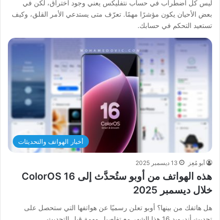
ليس كل اضطراب في حساب نتفليكس يعني وجود اختراق، لكن في
بعض الأحيان يكون مؤشرًا مهمًا. تعرّف متى يستدعي الأمر القلق، وكيف
تستعيد التحكم في حسابك.
أخبار الهواتف والتحديثات
أبو مُعِز
13 ديسمبر 2025
هذه الهواتف من أوبو ستُحدَّث إلى ColorOS 16
خلال ديسمبر 2025
هل هاتفك من بينها؟ أوبو تعلن رسميًا عن هواتفها التي ستحصل على
تحديث أندرويد 16 هذا الشهر مع تفاصيل مهمة قبل التحديث.