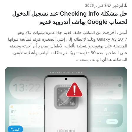
أبو مُعِز
3 فبراير 2026
حل مشكلة Checking info عند تسجيل الدخول
لحساب Google بهاتف أندرويد قديم
أمس، أخرجت من المكتب هاتف قديم جدًا عمره سنوات عدّة وهو
Galaxy A3 2017 وذلك لإعطائه إلى إبنتي الصغيرة مَريَم لمتابعة قنواتها
المفضلة على يوتيوب والتسلية بألعاب الأطفال. بمجرد أن أخذته وضعته
على الشاحن لمدة 60 دقيقة تقريبًا، ثم شغّلت الهاتف وأعطيته لابنتي.
المشكلة هنا أن الهاتف بسعة…
كيف؟