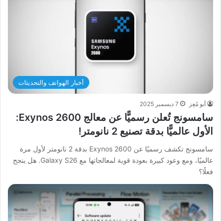
أخبار الهواتف والتحديثات
أبو مُعِز
7 ديسمبر 2025
سامسونج تُعلن رسميًّا عن معالج Exynos 2600:
الأول عالميًّا بدقة تصنيع 2 نانومتر!
سامسونج تكشف رسميًا عن Exynos 2600 بدقة 2 نانومتر لأول مرة
عالميًا، ومع وعود كبيرة بعودة قوية لمعالجاتها مع Galaxy S26. هل ينجح
فعلًا؟