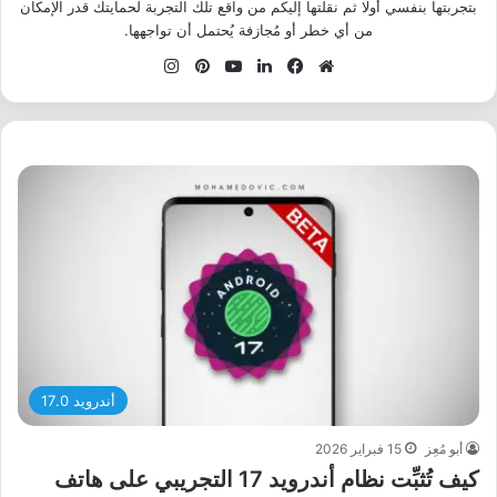
بتجربتها بنفسي أولًا ثم نقلتها إليكم من واقع تلك التجربة لحمايتك قدر الإمكان
من أي خطر أو مُجازفة يُحتمل أن تواجهها.
موقع
فيسبوك
لينكدإن
‫YouTube
بينتيريست
انستقرام
الويب
أندرويد 17.0
أبو مُعِز
15 فبراير 2026
كيف تُثبِّت نظام أندرويد 17 التجريبي على هاتف