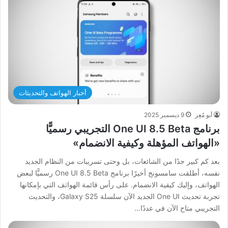
أخبار الهواتف والتحديثات
أبو مُعِز
9 ديسمبر 2025
برنامج One UI 8.5 Beta التجريبي رسميًّا
«الهواتف المؤهلة وكيفية الانضمام»
بعد كم كبير جدًا من الشائعات، بل وحتى تسريبات من النظام الجديد
نفسه، أطلقت سامسونج أخيرًا برنامج One UI 8.5 Beta رسميًّا لبعض
الهواتف، وإليك كيفية الانضمام. على رأس قائمة الهواتف التي بإمكانها
تجربة تحديث One UI الجديد الآن سلسلة Galaxy S25، والتحديث
التجريبي متاح الآن في عددًا…