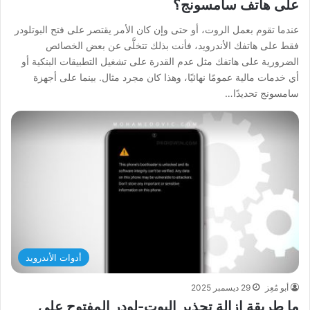
على هاتف سامسونج؟
عندما تقوم بعمل الروت، أو حتى وإن كان الأمر يقتصر على فتح البوتلودر
فقط على هاتفك الأندرويد، فأنت بذلك تتخلَّى عن بعض الخصائص
الضرورية على هاتفك مثل عدم القدرة على تشغيل التطبيقات البنكية أو
أي خدمات مالية عمومًا نهائيًا، وهذا كان مجرد مثال. بينما على أجهزة
سامسونج تحديدًا…
أدوات الأندرويد
أبو مُعِز
29 ديسمبر 2025
ما طريقة إزالة تحذير البوت-لودر المفتوح على