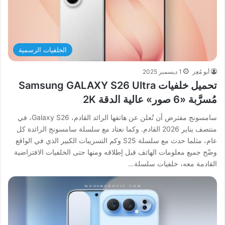
الخلفيات الرسمية
أبو مُعِز
1 ديسمبر 2025
تحميل خلفيات Samsung GALAXY S26 Ultra
مُسرَّبة «6 صور» عالية الدقة 2K
سامسونج مفترض أن تُعلن عن هاتفها الرائد القادم، Galaxy S26، في
منتصف يناير 2026 القادم. وكما نعتاد مع سلسلة سامسونج الرائدة كل
عام، مثلما حدث مع سلسلة S25 وكم التسريبات الكبير الذي في الواقع
وضّح جميع معلومات الهاتف قبل إطلاقه ومنها حتى الخلفيات الافتراضية
القادمة معه، خلفيات سلسلة…