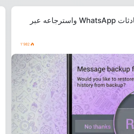
شرح عمل نسخ إحتياطي لمحادثات WhatsApp واسترجاعه عبر
1٬982