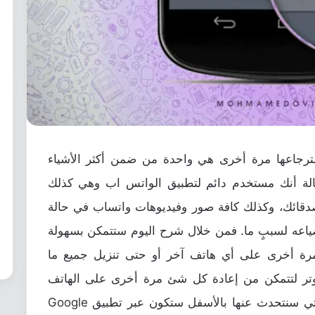
سترجاعها مرة أخرى هي واحدة من ضمن أكثر الأشياء
الة أنك مستخدم دائم لتطبيق
الواتس اب
وهي كذلك
دقائك، وكذلك كافة صور وفيديوهات واتساب في حالة
ياعه لسببٍ ما. فمن خلال شرح اليوم ستتمكن بسهولة
استرجاع كافة معلومات WhatsApp مرة أخرى على أي هاتف آخر أو حتى تنزيل جميع ما
وتر لتتمكن من إعادة كل شئ مرة أخرى على الهاتف
الجديد. طريقة حفظ محادثات الواتساب التي سنتحدث عنها بالأسفل ستكون عبر تطبيق Google