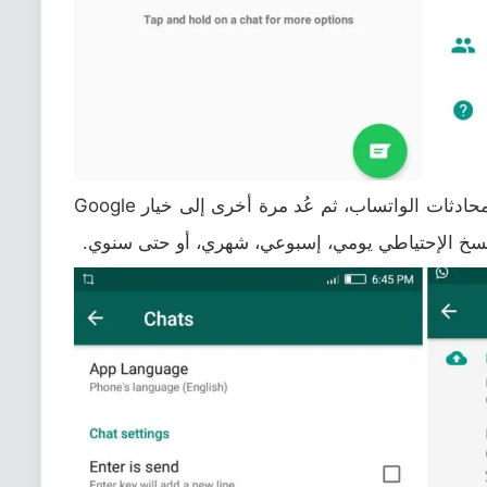
الآن أنقر على خيار النسخ الإحتياطي لمحادثات الواتساب، ثم عُد مرة أخرى إلى خيار Google