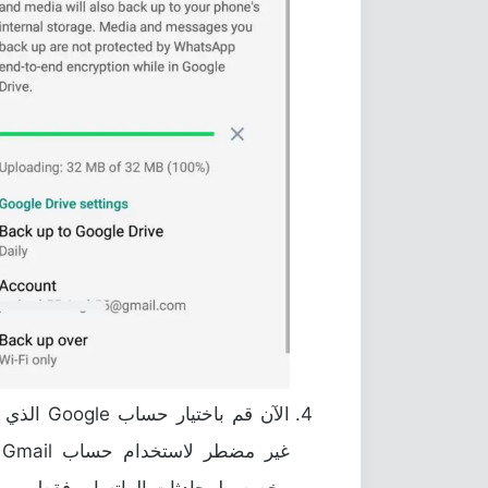
الآن قم ب
غ