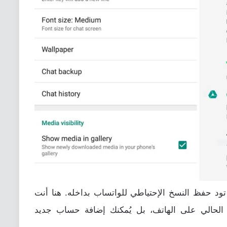
اختيار حساب Google الذي تود حفظ النسخ الإحتياطي للواتساب بداخله. هنا أنت
ير مضطر لاستخدام حساب Gmail الحالي على الهاتف، بل يُمكنك إضافة حساب جديد