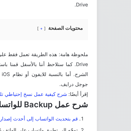
Drive.
محتويات الصفحة
+
Drive. كما ستلاحظ أننا بالأسفل قمنا باستخدام
الشرح. أما بالنسبة للايفون أو نظام iOS بشكل عام، فيُمكنك إستخدام خدمة
جوجل درايف.
إقرأ أيضًا:
شرح كيفية عمل نسخ إحتياطي تلقائي لبي
شرح عمل Backup للواتساب على Google Drive
قم بتحديث الواتساب إلى أحدث إصدار
توجّه إلى تطبيق واتساب على الهاتف & 