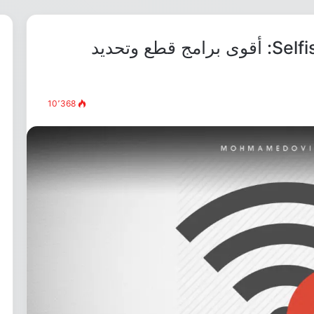
أفضل بدائل Selfishnet & NetCut: أقوى برامج قطع وتحديد
10٬368