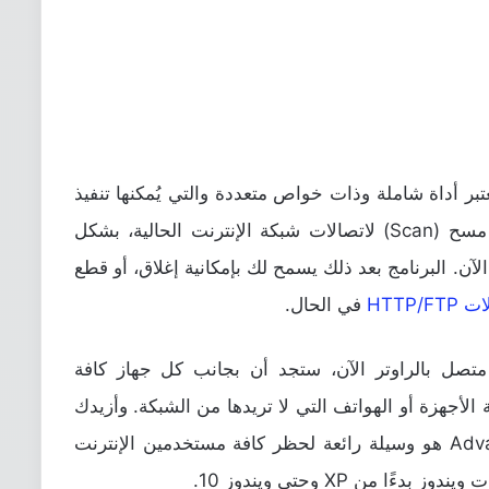
بر أداة شاملة وذات خواص متعددة والتي يُمكنها تنفيذ
العديد من المهام الأساسية وتتضمن عمل مسح (Scan) لاتصالات شبكة الإنترنت الحالية، بشكل
ن. البرنامج بعد ذلك يسمح لك بإمكانية إغلاق، أو قطع
HTTP/F
في الحال.
صل بالراوتر الآن، ستجد أن بجانب كل جهاز كافة
الأجهزة أو الهواتف التي لا تريدها من الشبكة. وأزيدك
من الشعر بيتًا، برنامج Advanced IP Scanner هو وسيلة رائعة لحظر كافة مستخدمين الإنترنت
ا من XP وحتى ويندوز 10.