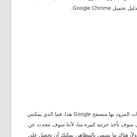
ليل ت
حميل Google Chrome
.
أما عن سوق كروم، أحد الإضافات أو المميزات المزود بها متصفح Google هذا، فما الذي يمكنني
ل سوف تأخذ جزئية كبيرة منا، لأننا سوف نتحدث عن
أولاً، هناك ما يسمى بالمظاهر، يمكنك أن تحصل على