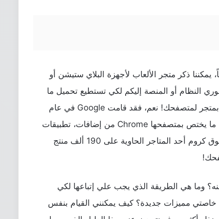
ً، يمكننا ذكر متجر الألعاب لأجهزة البلاي ستيشن أو
 مطوري النظام أو المنصة إليكم لكي تستطيع تحميل ما
تريد بأي وقت. ولكن ما رأيك عزيزي القارئ بمتجر لمتصفحك! نعم، فقد قامت Google في عام
2010 (منذ 11 عام ) بتوفير متجر لتحميل كل ما يختص بمتصفحها Chrome من إضافات، تطبيقات
95.0 حتى يصبح سوق كروم أحد المتاجر الحاوية على 190 ألف منتج
فحك!
ه؟ وما هي الطريقة الذي يجب علي إتباعها لكي
ستطيع أن أُضيف لنسخة Google Chrome خاصتي مميزات جديدة؟ كيف يمكنني القيام بنفس