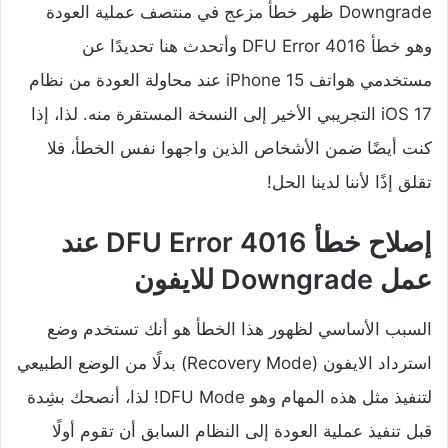
Downgrade ظهر خطأ مزعج في منتصف عملية العودة
وهو خطأ DFU Error 4016 وأتحدث هنا تحديدًا عن
مستخدمي هواتف iPhone 15 عند محاولة العودة من نظام
iOS 17 التجريبي الأخير إلى النسخة المستقرة منه. لذا، إذا
كنت أيضًا ضمن الأشخاص الذين واجهوا نفس الخطأ، فلا
تقلق إذًا لأننا لدينا الحل!
إصلاح خطأ DFU Error 4016 عند
عمل Downgrade للايفون
السبب الأساسي لظهور هذا الخطأ هو أنك تستخدم وضع
استرداد الايفون (Recovery Mode) بدلًا من الوضع الطبيعي
لتنفيذ مثل هذه المهام وهو DFU Mode! لذا، أنصحك بشِدة
قبل تنفيذ عملية العودة إلى النظام السابق أن تقوم أولًا