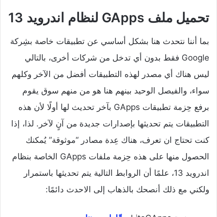
تحميل ملف GApps لنظام اندرويد 13
بما أننا نتحدث هنا بشكل أساسي عن تطبيقات خاصة بشِركة
Google فقط بدون أي تدخل من شركات أخرى، بالتالي
ليس هناك أي مصدر لهذه التطبيقات أفضل من الآخر وكلهم
سواء، والفيصل الوحيد بينهم هنا هو من منهم سوق يقوم
برفع حِزمة تطبيقات GApps بآخر تحديث لها أولًا لأن هذه
التطبيقات يتم تحديثها بإصدارات جديدة من آنٍ لآخر. لذا، إذا
كنت تحتاج ان تعرف، هناك عِدة مصادر “موثوقة” يُمكنك
الحصول منها على هذه حِزمة ملفات GApps الخاصة بنظام
اندرويد 13، علمًا أن الروابط التالية يتم تحديثها باستمرار
ولكني مع ذلك أنصحك بالذهاب إلى الاحدث دائمًا: