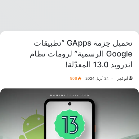
تحميل حِزمة GApps “تطبيقات
Google الرسمية” لرومات نظام
اندرويد 13.0 المعدّلة!
أبو مُعِز
24 أبريل 2024
906