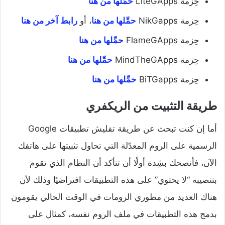
حِزمة LiteGApps
حمِّلها من هنا
حِزمة NikGapps
حمِّلها من هنا
، أو
رابط آخر من هنا
حِزمة FlameGApps
حمِّلها من هنا
حِزمة MindTheGApps
حمِّلها من هنا
حِزمة BiTGapps
حمِّلها من هنا
طريقة التثبيت من الريكفري
أما إن كنت تبحث عن طريقة تفليش تطبيقات Google
الرسمية على الروم المعدّلة التي تحاول تثبيتها على هاتفك
الآن، فأنصحك بشِدة أولًا أن تتأكد أن النظام الذي تقوم
بتنصيبه “لا يحتوي” على هذه التطبيقات افتراضيًا وذلك لأن
هناك العديد من مطوري الرومات في الوقت الحالي يقومون
بدمج هذه التطبيقات في ملف الروم نفسه، كمثال على