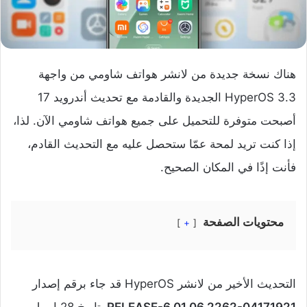
هناك نسخة جديدة من لانشر هواتف شاومي من واجهة
HyperOS 3.3 الجديدة والقادمة مع تحديث أندرويد 17
أصبحت متوفرة للتحميل على جميع هواتف شاومي الآن. لذا،
إذا كنت تريد لمحة عمّا ستحصل عليه مع التحديث القادم،
فأنت إذًا في المكان الصحيح.
محتويات الصفحة
+
التحديث الأخير من لانشر HyperOS قد جاء برقم إصدار
RELEASE-6.01.06.2262-04171921
بتاريخ 28 إبريل