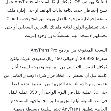
Safari بهواتف iOS. يُمكنك أيضًا باستخدام AnyTrans عمل
نسخ إحتياطي جديد لكافة بيانات الهاتف او حتى إدارة ملف
نسخة إحتياطية موجود بالفعل وربط البرنامج بخدمة iCloud
حتى تستطيع الولوج لكافة ملفاتك بالتخزين السحابي أو حتى
تحميلهم لاستخدامهم مستقبلًا بدون وجود إنترنت.
النسخة المدفوعة من برنامج AnyTrans Pro
سعرها $39.99 أو حوالي 150 ريال سعودي تقريبًا، ولكن
يُمكنك الإصدار التجريبي من البرنامج وتجربته لسبعة أيام
كاملة قبل أن تضطر إلى اتخاذ قرار شراء الإصدار الكامل من
عدمه. ومع ذلك، النسخة التجريبة من التطبيق تدعم فقط
حتى 50 عملية نقل في اليوم الواحد، أي 350 عملية لنقل
في مدة السبعة أيام التجريبية للبرنامج. واجهة المستخدم
الخاصة بتطبيق AnyTrans تعتبر سلسة وبسيطة وسهلة