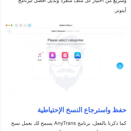
وسريع من اختيار كل ملف منفرد وبديل أفضل لبرنامج
آيتونز.
حفظ واسترجاع النسخ الإحتياطية
كما ذكرنا بالفعل، برنامج AnyTrans يسمح لك بعمل نسخ