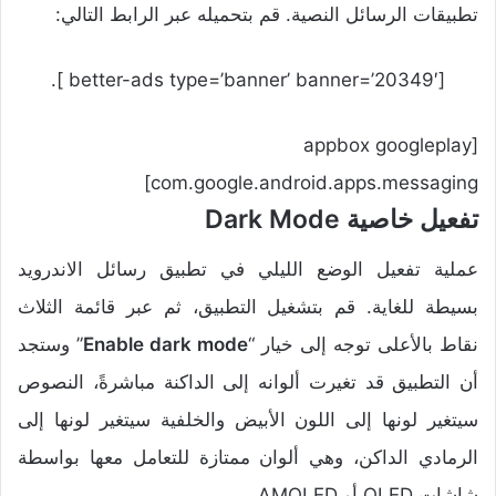
تطبيقات الرسائل النصية. قم بتحميله عبر الرابط التالي:
[better-ads type=’banner’ banner=’20349′ ].
[appbox googleplay
com.google.android.apps.messaging]
تفعيل خاصية Dark Mode
عملية تفعيل الوضع الليلي في تطبيق رسائل الاندرويد
بسيطة للغاية. قم بتشغيل التطبيق، ثم عبر قائمة الثلاث
نقاط بالأعلى توجه إلى خيار “
Enable dark mode
” وستجد
أن التطبيق قد تغيرت ألوانه إلى الداكنة مباشرةً، النصوص
سيتغير لونها إلى اللون الأبيض والخلفية سيتغير لونها إلى
الرمادي الداكن، وهي ألوان ممتازة للتعامل معها بواسطة
شاشات OLED أو AMOLED.