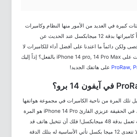
ات كبيرة في العديد من الأمور منها النظام وكاميرات
الهاتف! فنحن نتحدث عن هواتف تأتي أساساً كاميراتها بدقة 12 ميجابكسل عند الحديث عن
قصى ولكن دائماً ما اعتدنا على أفضل أداء للكاميرات لا
يمكن مقارنته من هواتف Apple، فهل حصلت على iPhone 14 pro, 14 Pro Max بالفعل؟ إذاً إليك
ProRaw, P
على هاتفك الجديد!
آبل تلك المرة من ناحية الكاميرات في مجموعة هواتفها
الجديدة، ولكن لم نذكر الأمر بشكل تفصيلي، في الحقيقة عزيزي القارئ iPhone 14 Pro هو المرة
الأولى التي نشاهد فيها آبل تقدم لنا كاميرات تعمل بدقة 48 ميجابكسل! فلك أن تتخيل هاتف قد
اعتدنا معه على أفضل أداء للكاميرات بدقة لا تتعدى 12 ميجا بكسل تأتي الأساسية له بتلك الدقة