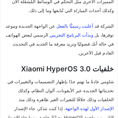
المميزات الأخرى مثل التحكم في الوسائط المُشغّلة الآن
وكذلك أحداث المباراة التي تُتابعها وما إلى ذلك.
الشركة قد
أعلنت رسميًّا بالفعل
عن الواجهة الجديدة وموعد
توفرها، بل
وبدأت البرنامج التجريبي
الرسمي لبعض الهواتف
في حالة أنك فضوليًا وتريد معرفة ما الجديد في التحديث
القادم قبل الآخرين.
خلفيات Xiaomi HyperOS 3.0
شاومي عادةً ما تهتم جدًا بإظهار التصميمات والتغييرات في
تحديثاتها الجديدة عبر الأيقونات، ألوان النظام، وكذلك
الخلفيات وذلك خلافًا للتغيرات الغير ظاهرة وذلك منذ
الإصدار الأول لهذه الواجهة
. إذا كنت تتذكر، جاء الإصدار
الثاني من واجهة HyperOS مع 32 خلفية، بينما جاء الإصدار