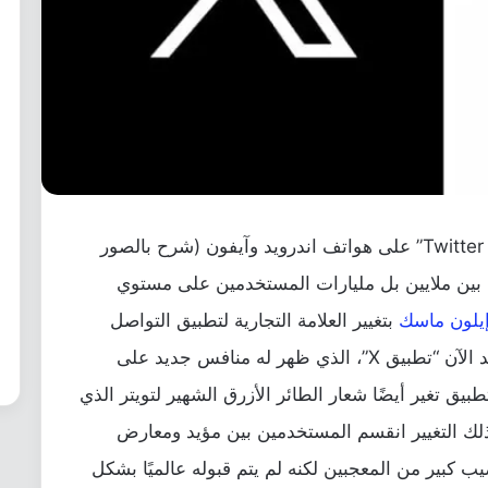
كيفية استعادة شعار تويتر القديم “Twitter Bluebird” على هواتف اندرويد وآيفون (شرح بالصور
كبيرة بين ملايين بل مليارات المستخدمين على مستوي
يلون ماسك
بتغيير العلامة التجارية لتطبيق التواصل
أو بمسماه الجديد الآن “تطبيق X”، الذي ظهر له منافس جديد على
تطبيق تغير أيضًا شعار الطائر الأزرق الشهير لتويتر الذي
 ذلك التغيير انقسم المستخدمين بين مؤيد ومعارض
“X” الجديد على نصيب كبير من المعجبين لكنه لم يتم قبوله عالميًا بشكل