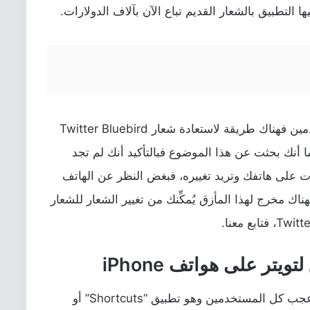
 التطبيق بالشعار القديم تباع الآن بآلاف الدولارات.
وبغض النظر عن الخلاف الدائر بين المستخدمين فهناك طريقة لاستعادة شعار Twitter Bluebird
على هواتف Android و iPhone، وبما أنك بحثت عن هذا الموضوع فبالتأكيد أنك لم تجد
بيقات على هاتفك وتريد تغييره، فبغض النظر عن الهاتف
اك مخرج لهذا المأزق يُمكِّنك من تغيير الشعار للشعار
يتر على هواتف iPhone
لهواتف آيفون بتطبيق أعجب كل المستخدمين وهو تطبيق “Shortcuts” أو