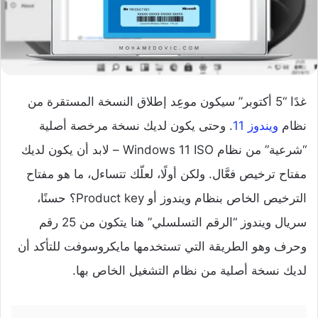
غدًا “5 أكتوبر” سيكون موعِد إطلاق النسخة المستقرة من
نظام
ويندوز 11
. وحتى يكون لديك نسخة مرخصة أصلية
“شرعية” من نظام Windows 11 ISO – لابد أن يكون لديك
مفتاح ترخيص فعَّال. ولكن أولًا، لعلّك تتساءل، ما هو مفتاح
الترخيص الخاص بنظام ويندوز أو Product key؟ حسنًا،
سريال ويندوز “الرقم التسلسلي” هنا يتكون من 25 رقم
وحرف وهو الطريقة التي تستخدمها مايكروسوفت للتأكد أن
لديك نسخة أصلية من نظام التشغيل الخاص بها.