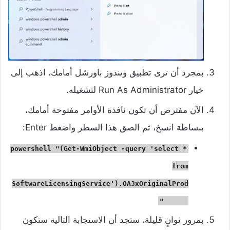
بمجرد أن ترى تطبيق ويندوز باورشل أمامك، اذهب إلى
خيار Run As Administrator لتشغيله.
الآن مفترض أن تكون نافذة الأوامر مفتوحة أمامك،
ببساطة انسخ، ثم الصق هذا السطر واضغط Enter:
powershell "(Get-WmiObject -query 'select *
from
SoftwareLicensingService').OA3xOriginalProd
uctKey"
بمرور ثوانٍ قليلة، ستجد أن الاستجابة التالية ستكون